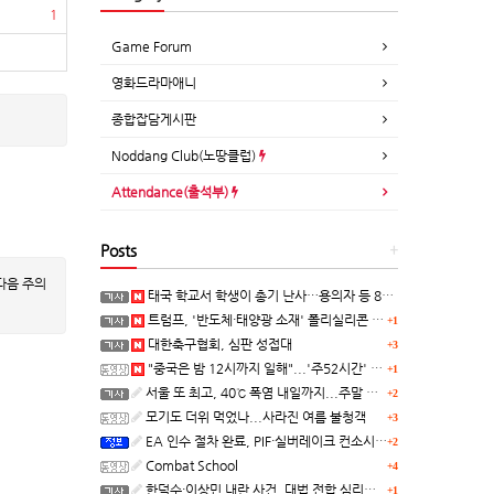
1
Game Forum
영화드라마애니
종합잡담게시판
Noddang Club(노땅클럽)
Attendance(출석부)
Posts
+
다음 주의
태국 학교서 학생이 총기 난사…용의자 등 8명 숨져
트럼프, '반도체·태양광 소재' 폴리실리콘 파생 제품에 15% 관세...한국 기업도 영향
+1
대한축구협회, 심판 성접대
+3
"중국은 밤 12시까지 일해"...'주52시간' 손볼까
+1
서울 또 최고, 40℃ 폭염 내일까지...주말 동쪽 비바람
+2
모기도 더위 먹었나...사라진 여름 불청객
+3
EA 인수 절차 완료, PIF·실버레이크 컨소시엄 산하 편입
+2
Combat School
+4
한덕수·이상민 내란 사건, 대법 전합 심리…"역사적 사법평가"(종합)
+1