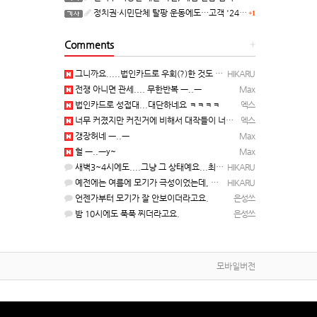
정치권·시민단체 탈팡 운동에도…고객 '2470만명' 원상 회복, "고물가에 돌팡"
+1
Comments
+
그니까요.....법인카드로 우회(?)한 것도 아니고, 대놓고...ㅋ ㅋ)
HIKARU
전쟁 아니면 관세.... 무한반복 ㅡ..ㅡ
Max
법인카드로 성접대...대단하네요 ㅋㅋㅋㅋ
엑스
너무 커졌지만 커진거에 비해서 대작들이 너무 줄었죠.........
엑스
갱장허네 ㅡ..ㅡ
Max
헐 ㅡ..ㅡy~
Max
새벽3~4시에도....그냥 그 상태예요...최근 1주일은....
HIKARU
예전에는 여름에 모기가 극성이었는데, 여름에는 안나오는 것 같은.....ㅎ ㅎ)
HIKARU
언젠가부터 모기가 잘 안보이더라고요.
은성쓰
밤 10시에도 푹푹 찌더라고요.
은성쓰
모바일버전