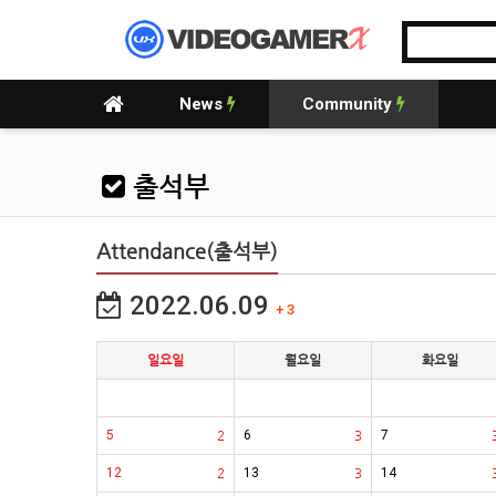
News
Community
출석부
Attendance(출석부)
2022.06.09
+ 3
일요일
월요일
화요일
5
2
6
3
7
12
2
13
3
14