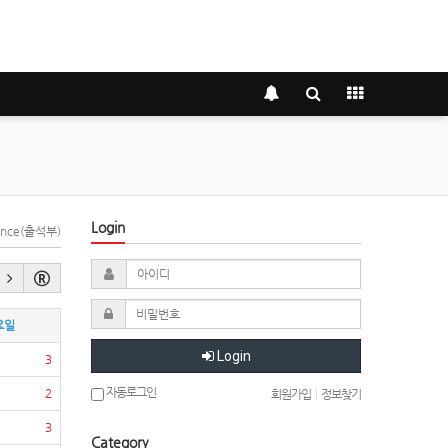
Login
dance(출석부)
요일
Login
3
자동로그인
2
회원가입
|
정보찾기
3
Category