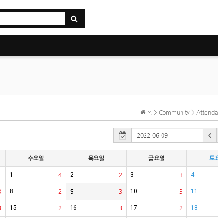
홈 > Community > Atten
수요일
목요일
금요일
토
1
4
2
2
3
3
4
3
8
2
9
3
10
3
11
3
15
2
16
3
17
2
18