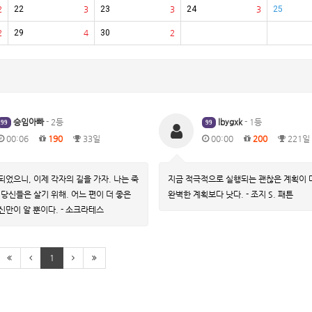
2
22
3
23
3
24
3
25
2
29
4
30
2
승임아빠
- 2등
lbygxk
- 1등
99
99
00:06
190
33일
00:00
200
221일
되었으니, 이제 각자의 길을 가자. 나는 죽
지금 적극적으로 실행되는 괜찮은 계획이 
 당신들은 살기 위해. 어느 편이 더 좋은
완벽한 계획보다 낫다. - 조지 S. 패튼
신만이 알 뿐이다. - 소크라테스
1