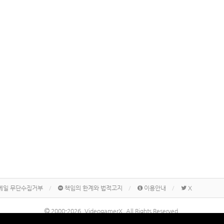
메일 무단수집거부
책임의 한계와 법적고지
이용안내
X
2000-2026, VideogamerX. All Rights Reserved.
본 사이트 게시물내에 게재된 메이커명, 제품명칭 등은 각 기업의 상표 또는 상표등록입니다.