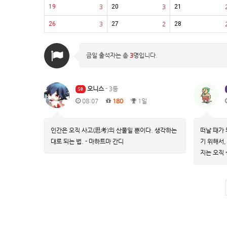
19
3
20
3
21
26
3
27
2
28
금일 출석자는 총
3
명입니다.
오니스
- 3등
50
08:07
180
1일
인간은 오직 사고(思考)의 산물일 뿐이다. 생각하는
떠날 때가 
대로 되는 법. - 마하트마 간디
기 위해서,
지는 오직 