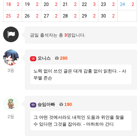
18
2
19
2
20
2
21
2
22
3
23
2
24
2
25
2
26
2
27
2
28
2
29
2
30
2
금일 출석자는 총
3
명입니다.
오니스
280
50
3등
노력 없이 쓰인 글은 대개 감흥 없이 읽힌다. - 사
무엘 존슨
승임아빠
190
99
2등
그 어떤 것에서라도 내적인 도움과 위안을 찾을
수 있다면 그것을 잡아라. - 마하트마 간디