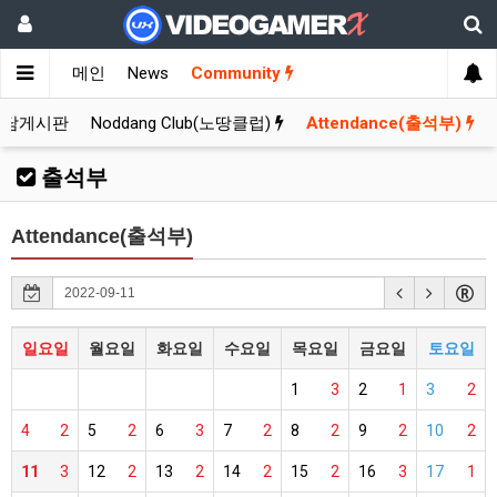
메인
News
Community
잡담게시판
Noddang Club(노땅클럽)
Attendance(출석부)
출석부
Attendance(출석부)
일요일
월요일
화요일
수요일
목요일
금요일
토요일
1
3
2
1
3
2
4
2
5
2
6
3
7
2
8
2
9
2
10
2
11
3
12
2
13
2
14
2
15
2
16
3
17
1