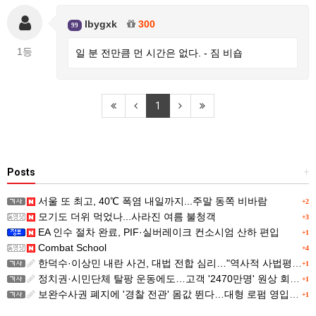
lbygxk
300
99
1등
일 분 전만큼 먼 시간은 없다. - 짐 비숍
1
Posts
+
서울 또 최고, 40℃ 폭염 내일까지...주말 동쪽 비바람
+2
모기도 더위 먹었나...사라진 여름 불청객
+3
EA 인수 절차 완료, PIF·실버레이크 컨소시엄 산하 편입
+1
Combat School
+4
한덕수·이상민 내란 사건, 대법 전합 심리…"역사적 사법평가"(종합)
+1
정치권·시민단체 탈팡 운동에도…고객 '2470만명' 원상 회복, "고물가에 돌팡"
+1
보완수사권 폐지에 '경찰 전관' 몸값 뛴다…대형 로펌 영입전쟁
+1