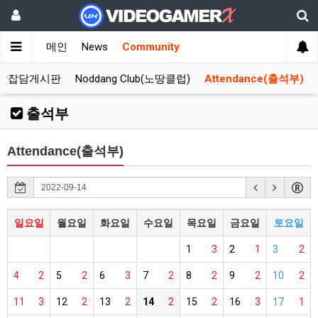
메인
News
Community
합잡담게시판
Noddang Club(노땅클럽)
Attendance(출석부)
출석부
Attendance(출석부)
일요일
월요일
화요일
수요일
목요일
금요일
토요일
1
3
2
1
3
2
4
2
5
2
6
3
7
2
8
2
9
2
10
2
11
3
12
2
13
2
14
2
15
2
16
3
17
1