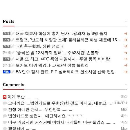
Posts
+
태국 학교서 학생이 총기 난사…용의자 등 8명 숨져
+1
트럼프, '반도체·태양광 소재' 폴리실리콘 파생 제품에 15% 관세...한국 기업도 영향
+1
대한축구협회, 심판 성접대
+3
"중국은 밤 12시까지 일해"...'주52시간' 손볼까
+1
서울 또 최고, 40℃ 폭염 내일까지...주말 동쪽 비바람
+2
모기도 더위 먹었나...사라진 여름 불청객
+3
EA 인수 절차 완료, PIF·실버레이크 컨소시엄 산하 편입
+2
Comments
+
이게 무슨...........
엑스
그니까요.....법인카드로 우회(?)한 것도 아니고, 대놓고...ㅋ ㅋ)
HIKARU
전쟁 아니면 관세.... 무한반복 ㅡ..ㅡ
Max
법인카드로 성접대...대단하네요 ㅋㅋㅋㅋ
엑스
너무 커졌지만 커진거에 비해서 대작들이 너무 줄었죠.........
엑스
갱장허네 ㅡ..ㅡ
Max