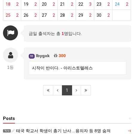
18
2
19
2
20
2
21
2
22
3
23
2
24
2
25
2
26
2
27
2
28
2
29
2
30
2
금일 출석자는 총
1
명입니다.
lbygxk
300
99
1등
시작이 반이다. - 아리스토텔레스
1
Posts
+
태국 학교서 학생이 총기 난사…용의자 등 8명 숨져
+1