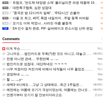
트럼프, '반도체·태양광 소재' 폴리실리콘 파생 제품에 15% 관세...한국 기업도 영향
+1
대한축구협회, 심판 성접대
+3
"중국은 밤 12시까지 일해"...'주52시간' 손볼까
+1
서울 또 최고, 40℃ 폭염 내일까지...주말 동쪽 비바람
+2
모기도 더위 먹었나...사라진 여름 불청객
+3
EA 인수 절차 완료, PIF·실버레이크 컨소시엄 산하 편입
+2
Comments
+
이게 무슨...........
엑스
그니까요.....법인카드로 우회(?)한 것도 아니고, 대놓고...ㅋ ㅋ)
HIKARU
전쟁 아니면 관세.... 무한반복 ㅡ..ㅡ
Max
법인카드로 성접대...대단하네요 ㅋㅋㅋㅋ
엑스
너무 커졌지만 커진거에 비해서 대작들이 너무 줄었죠.........
엑스
갱장허네 ㅡ..ㅡ
Max
헐 ㅡ..ㅡy~
Max
새벽3~4시에도....그냥 그 상태예요...최근 1주일은....
HIKARU
예전에는 여름에 모기가 극성이었는데, 여름에는 안나오는 것 같은.....ㅎ ㅎ)
HIKARU
언젠가부터 모기가 잘 안보이더라고요.
은성쓰