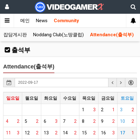
메인
News
Community
합잡담게시판
Noddang Club(노땅클럽)
Attendance(출석부)
출석부
Attendance(출석부)
일요일
월요일
화요일
수요일
목요일
금요일
토요일
1
3
2
1
3
2
4
2
5
2
6
3
7
2
8
2
9
2
10
2
11
3
12
2
13
2
14
2
15
2
16
3
17
1