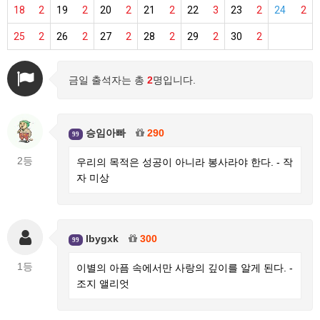
18
2
19
2
20
2
21
2
22
3
23
2
24
2
25
2
26
2
27
2
28
2
29
2
30
2
금일 출석자는 총
2
명입니다.
승임아빠
290
99
2등
우리의 목적은 성공이 아니라 봉사라야 한다. - 작
자 미상
lbygxk
300
99
1등
이별의 아픔 속에서만 사랑의 깊이를 알게 된다. -
조지 앨리엇