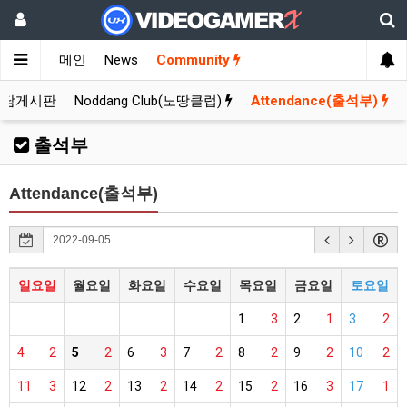
메인
News
Community
잡담게시판
Noddang Club(노땅클럽)
Attendance(출석부)
출석부
Attendance(출석부)
일요일
월요일
화요일
수요일
목요일
금요일
토요일
1
3
2
1
3
2
4
2
5
2
6
3
7
2
8
2
9
2
10
2
11
3
12
2
13
2
14
2
15
2
16
3
17
1