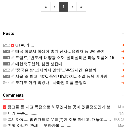
1
Posts
+
GTA6가....
+1
태국 학교서 학생이 총기 난사…용의자 등 8명 숨져
+1
트럼프, '반도체·태양광 소재' 폴리실리콘 파생 제품에 15% 관세...한국 기업도 영향
+1
대한축구협회, 심판 성접대
+3
"중국은 밤 12시까지 일해"...'주52시간' 손볼까
+1
서울 또 최고, 40℃ 폭염 내일까지...주말 동쪽 비바람
+2
모기도 더위 먹었나...사라진 여름 불청객
+3
Comments
+
광고를 돈 내고 독점으로 해주겠다는 곳이 있을정도인거 보면 어마어마한 게임은 맞는듯 ㅡ..ㅡ... 여태까지 …
Max
이게 무슨...........
엑스
그니까요.....법인카드로 우회(?)한 것도 아니고, 대놓고...ㅋ ㅋ)
HIKARU
전쟁 아니면 관세.... 무한반복 ㅡ..ㅡ
Max