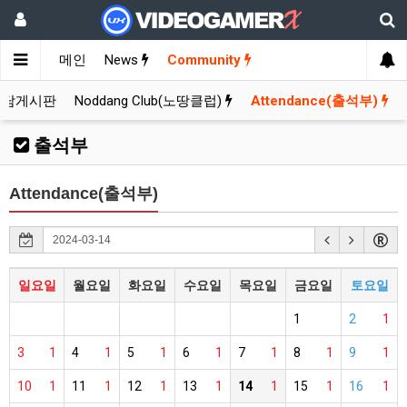
메인
News
Community
잡담게시판
Noddang Club(노땅클럽)
Attendance(출석부)
출석부
Attendance(출석부)
일요일
월요일
화요일
수요일
목요일
금요일
토요일
1
2
1
3
1
4
1
5
1
6
1
7
1
8
1
9
1
10
1
11
1
12
1
13
1
14
1
15
1
16
1