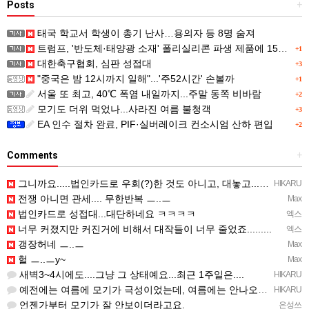
Posts
+
태국 학교서 학생이 총기 난사…용의자 등 8명 숨져
트럼프, '반도체·태양광 소재' 폴리실리콘 파생 제품에 15% 관세...한국 기업도 영향
+1
대한축구협회, 심판 성접대
+3
"중국은 밤 12시까지 일해"...'주52시간' 손볼까
+1
서울 또 최고, 40℃ 폭염 내일까지...주말 동쪽 비바람
+2
모기도 더위 먹었나...사라진 여름 불청객
+3
EA 인수 절차 완료, PIF·실버레이크 컨소시엄 산하 편입
+2
Comments
+
그니까요.....법인카드로 우회(?)한 것도 아니고, 대놓고...ㅋ ㅋ)
HIKARU
전쟁 아니면 관세.... 무한반복 ㅡ..ㅡ
Max
법인카드로 성접대...대단하네요 ㅋㅋㅋㅋ
엑스
너무 커졌지만 커진거에 비해서 대작들이 너무 줄었죠.........
엑스
갱장허네 ㅡ..ㅡ
Max
헐 ㅡ..ㅡy~
Max
새벽3~4시에도....그냥 그 상태예요...최근 1주일은....
HIKARU
예전에는 여름에 모기가 극성이었는데, 여름에는 안나오는 것 같은.....ㅎ ㅎ)
HIKARU
언젠가부터 모기가 잘 안보이더라고요.
은성쓰