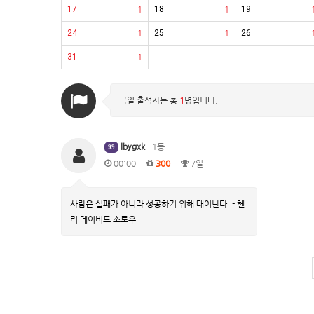
17
1
18
1
19
24
1
25
1
26
31
1
금일 출석자는 총
1
명입니다.
lbygxk
- 1등
99
00:00
300
7일
사람은 실패가 아니라 성공하기 위해 태어난다. - 헨
리 데이비드 소로우