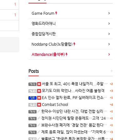
1
Game Forum
1
영화드라마애니
종합잡담게시판
Noddang Club(노땅클럽)
Attendance(출석부)
Posts
+
서울 또 최고, 40℃ 폭염 내일까지...주말 동쪽 비바람
+2
모기도 더위 먹었나...사라진 여름 불청객
+3
EA 인수 절차 완료, PIF·실버레이크 컨소시엄 산하 편입
+1
Combat School
+4
한덕수·이상민 내란 사건, 대법 전합 심리…"역사적 사법평가"(종합)
+1
정치권·시민단체 탈팡 운동에도…고객 '2470만명' 원상 회복, "고물가에 돌팡"
+1
보완수사권 폐지에 '경찰 전관' 몸값 뛴다…대형 로펌 영입전쟁
+1
제로 음료 매일, 많이 마셨는데…“기억력 62% 더 빨리 떨어진다
+3
블룸버그 “한국은 투자 부적합 국가…서투른 정책이 투자자에게 트라우마”
+4