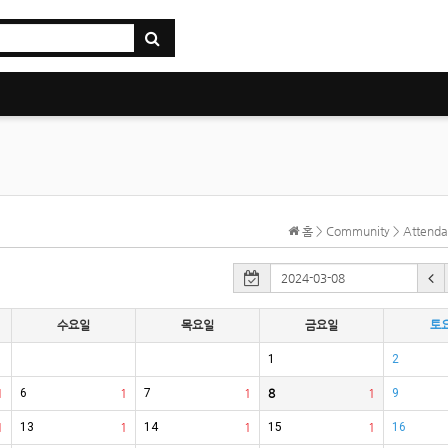
홈 > Community > Atten
수요일
목요일
금요일
토
1
2
1
6
1
7
1
8
1
9
1
13
1
14
1
15
1
16