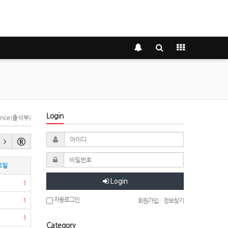
Login
dance(출석부)
요일
Login
1
자동로그인
1
회원가입
|
정보찾기
1
Category