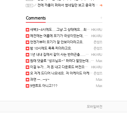
전에 까롱이 퍼와서 썸네일만 보고 중국게임?으로 오해했던
+6
Comments
+
새벽3~4시에도....그냥 그 상태예요...최근 1주일은....
HIKARU
예전에는 여름에 모기가 극성이었는데, 여름에는 안나오는 것 같은.....ㅎ ㅎ)
HIKARU
언젠가부터 모기가 잘 안보이더라고요.
은성쓰
밤 10시에도 푹푹 찌더라고요.
은성쓰
1년 내내 집에서 같이 사는 반려곤충.....이죠...
HIKARU
원래 댓글로 "성쓰님요~" 하려다 말았는데... 본인 등판 ㅡ..ㅡy~
Max
이걸 누가...저 돈 내고 다운로드 버전으로 하냐... 성쓰님이 계셨다!!!...
HIKARU
오 저게 드디어 나오네요. 저 아케이드 아케이브즈 게임 많이 샀는데요 ㅎㅎㅎ
은성쓰
과연 ㅡ..ㅡy~
Max
9쎈트도 아니고???
Max
모바일버전