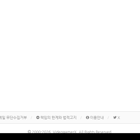
메일 무단수집거부
책임의 한계와 법적고지
이용안내
X
2000-2026, VideogamerX. All Rights Reserved.
본 사이트 게시물내에 게재된 메이커명, 제품명칭 등은 각 기업의 상표 또는 상표등록입니다.