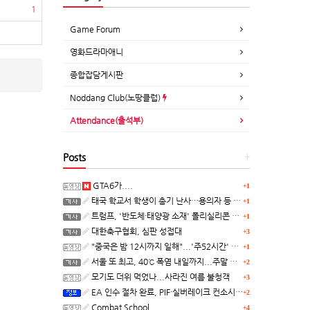
1
Game Forum
영화드라마애니
종합잡담게시판
Noddang Club(노땅클럽)
Attendance(출석부)
Posts
+
GTA6가....
+1
태국 학교서 학생이 총기 난사…용의자 등 8명 숨져
+1
트럼프, '반도체·태양광 소재' 폴리실리콘 파생 제품에 15% 관세...한국 기업도 영향
+1
대한축구협회, 심판 성접대
+3
"중국은 밤 12시까지 일해"...'주52시간' 손볼까
+1
서울 또 최고, 40℃ 폭염 내일까지...주말 동쪽 비바람
+2
모기도 더위 먹었나...사라진 여름 불청객
+3
EA 인수 절차 완료, PIF·실버레이크 컨소시엄 산하 편입
+2
Combat School
+4