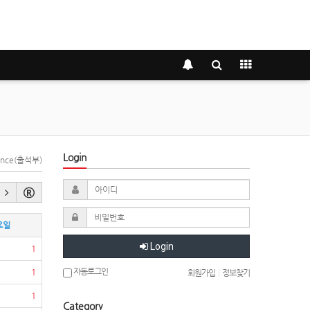
Login
dance(출석부)
요일
Login
1
자동로그인
1
회원가입
|
정보찾기
1
Category