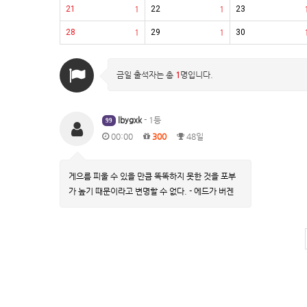
21
1
22
1
23
28
1
29
1
30
금일 출석자는 총
1
명입니다.
lbygxk
- 1등
99
00:00
300
48일
게으름 피울 수 있을 만큼 똑똑하지 못한 것을 포부
가 높기 때문이라고 변명할 수 없다. - 에드가 버겐