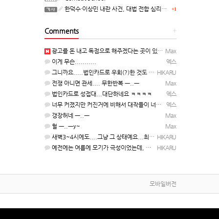
한덕수·이상민 내란 사건, 대법 전합 심리…"역사적 사법평가"(종합)
+1
Comments
+
광고를 돈 내고 독점으로 해주겠다는 곳이 있을정도인거 보면 어마어마한 게임은 맞는듯 ㅡ..ㅡ... 여태까지 …
Max
이게 무슨...........
엑스
그니까요.....법인카드로 우회(?)한 것도 아니고, 대놓고...ㅋ ㅋ)
HIKARU
전쟁 아니면 관세.... 무한반복 ㅡ..ㅡ
Max
법인카드로 성접대...대단하네요 ㅋㅋㅋㅋ
엑스
너무 커졌지만 커진거에 비해서 대작들이 너무 줄었죠.........
엑스
갱장허네 ㅡ..ㅡ
Max
헐 ㅡ..ㅡy~
Max
새벽3~4시에도....그냥 그 상태예요...최근 1주일은....
HIKARU
예전에는 여름에 모기가 극성이었는데, 여름에는 안나오는 것 같은.....ㅎ ㅎ)
HIKARU
모바일버전