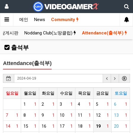
메인
News
Community
잡담게시판
Noddang Club(노땅클럽)
Attendance(출석부)
출석부
Attendance(출석부)
일요일
월요일
화요일
수요일
목요일
금요일
토요일
1
1
2
1
3
1
4
1
5
1
6
1
7
1
8
1
9
1
10
1
11
1
12
1
13
1
14
1
15
1
16
1
17
1
18
1
19
1
20
1