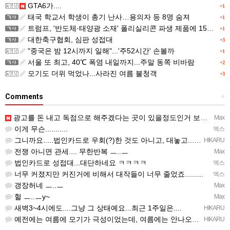
GTA6가....
+1
태국 학교서 학생이 총기 난사…용의자 등 8명 숨져
+1
트럼프, '반도체·태양광 소재' 폴리실리콘 파생 제품에 15% 관세...한국 기업도 영향
+1
대한축구협회, 심판 성접대
+3
"중국은 밤 12시까지 일해"...'주52시간' 손볼까
+1
서울 또 최고, 40℃ 폭염 내일까지...주말 동쪽 비바람
+2
모기도 더위 먹었나...사라진 여름 불청객
+3
Comments
+
광고를 돈 내고 독점으로 해주겠다는 곳이 있을정도인거 보면 어마어마한 게임은 맞는듯 ㅡ..ㅡ... 여태까지 …
Max
이게 무슨...........
엑스
그니까요.....법인카드로 우회(?)한 것도 아니고, 대놓고...ㅋ ㅋ)
HIKARU
전쟁 아니면 관세.... 무한반복 ㅡ..ㅡ
Max
법인카드로 성접대...대단하네요 ㅋㅋㅋㅋ
엑스
너무 커졌지만 커진거에 비해서 대작들이 너무 줄었죠.........
엑스
갱장허네 ㅡ..ㅡ
Max
헐 ㅡ..ㅡy~
Max
새벽3~4시에도....그냥 그 상태예요...최근 1주일은....
HIKARU
예전에는 여름에 모기가 극성이었는데, 여름에는 안나오는 것 같은.....ㅎ ㅎ)
HIKARU