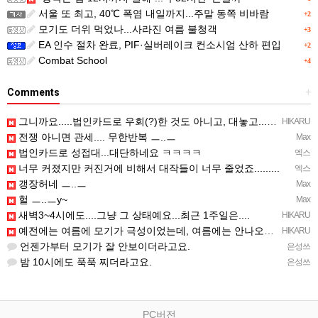
서울 또 최고, 40℃ 폭염 내일까지...주말 동쪽 비바람
+2
모기도 더위 먹었나...사라진 여름 불청객
+3
EA 인수 절차 완료, PIF·실버레이크 컨소시엄 산하 편입
+2
Combat School
+4
Comments
+
그니까요.....법인카드로 우회(?)한 것도 아니고, 대놓고...ㅋ ㅋ)
HIKARU
전쟁 아니면 관세.... 무한반복 ㅡ..ㅡ
Max
법인카드로 성접대...대단하네요 ㅋㅋㅋㅋ
엑스
너무 커졌지만 커진거에 비해서 대작들이 너무 줄었죠.........
엑스
갱장허네 ㅡ..ㅡ
Max
헐 ㅡ..ㅡy~
Max
새벽3~4시에도....그냥 그 상태예요...최근 1주일은....
HIKARU
예전에는 여름에 모기가 극성이었는데, 여름에는 안나오는 것 같은.....ㅎ ㅎ)
HIKARU
언젠가부터 모기가 잘 안보이더라고요.
은성쓰
밤 10시에도 푹푹 찌더라고요.
은성쓰
PC버전