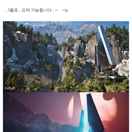
....3줄로...요약 가능합니다...─
─)a