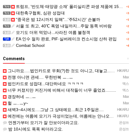
트럼프, '반도체·태양광 소재' 폴리실리콘 파생 제품에 15% 관세...한국 기업도 영향
+1
대한축구협회, 심판 성접대
+3
"중국은 밤 12시까지 일해"...'주52시간' 손볼까
+1
서울 또 최고, 40℃ 폭염 내일까지...주말 동쪽 비바람
+2
모기도 더위 먹었나...사라진 여름 불청객
+3
EA 인수 절차 완료, PIF·실버레이크 컨소시엄 산하 편입
+2
Combat School
+4
Comments
+
그니까요.....법인카드로 우회(?)한 것도 아니고, 대놓고...ㅋ ㅋ)
HIKARU
전쟁 아니면 관세.... 무한반복 ㅡ..ㅡ
Max
법인카드로 성접대...대단하네요 ㅋㅋㅋㅋ
엑스
너무 커졌지만 커진거에 비해서 대작들이 너무 줄었죠.........
엑스
갱장허네 ㅡ..ㅡ
Max
헐 ㅡ..ㅡy~
Max
새벽3~4시에도....그냥 그 상태예요...최근 1주일은....
HIKARU
예전에는 여름에 모기가 극성이었는데, 여름에는 안나오는 것 같은.....ㅎ ㅎ)
HIKARU
언젠가부터 모기가 잘 안보이더라고요.
은성쓰
밤 10시에도 푹푹 찌더라고요.
은성쓰