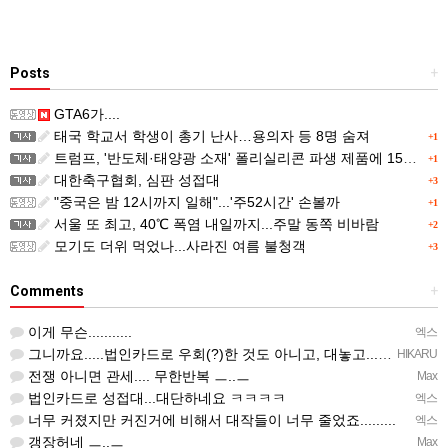
Posts
+
GTA6가....
태국 학교서 학생이 총기 난사…용의자 등 8명 숨져
+1
트럼프, '반도체·태양광 소재' 폴리실리콘 파생 제품에 15% 관세...한국 기업도 영향
+1
대한축구협회, 심판 성접대
+3
"중국은 밤 12시까지 일해"...'주52시간' 손볼까
+1
서울 또 최고, 40℃ 폭염 내일까지...주말 동쪽 비바람
+2
모기도 더위 먹었나...사라진 여름 불청객
+3
Comments
+
이게 무슨...........
엑스
그니까요.....법인카드로 우회(?)한 것도 아니고, 대놓고...ㅋ ㅋ)
HIKARU
전쟁 아니면 관세.... 무한반복 ㅡ..ㅡ
Max
법인카드로 성접대...대단하네요 ㅋㅋㅋㅋ
엑스
너무 커졌지만 커진거에 비해서 대작들이 너무 줄었죠.........
엑스
갱장허네 ㅡ..ㅡ
Max