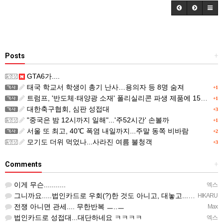
Posts
+
GTA6가....
태국 학교서 학생이 총기 난사…용의자 등 8명 숨져
+1
트럼프, '반도체·태양광 소재' 폴리실리콘 파생 제품에 15% 관세...한국 기업도 영향
+1
대한축구협회, 심판 성접대
+3
"중국은 밤 12시까지 일해"...'주52시간' 손볼까
+1
서울 또 최고, 40℃ 폭염 내일까지...주말 동쪽 비바람
+2
모기도 더위 먹었나...사라진 여름 불청객
+3
Comments
+
이게 무슨...........
엑스
그니까요.....법인카드로 우회(?)한 것도 아니고, 대놓고...ㅋ ㅋ)
HIKARU
전쟁 아니면 관세.... 무한반복 ㅡ..ㅡ
Max
법인카드로 성접대...대단하네요 ㅋㅋㅋㅋ
엑스