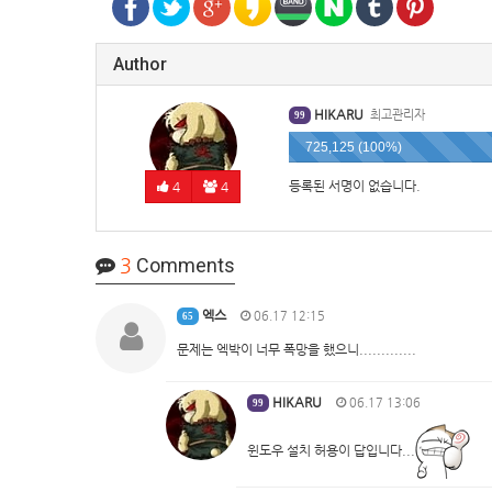
Author
HIKARU
최고관리자
99
725,125 (100%)
등록된 서명이 없습니다.
4
4
3
Comments
엑스
06.17 12:15
65
문제는 엑박이 너무 폭망을 했으니.............
HIKARU
06.17 13:06
99
윈도우 설치 허용이 답입니다...