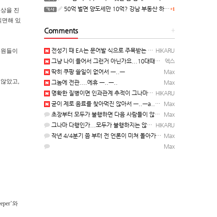
50억 벌면 양도세만 10억? 강남 부동산 하는 말이..
+1
 협상을 진
 직면해 있
Comments
+
전성기 때 EA는 문어발 식으로 주목받는 개발 스튜디오 흡수하고, 빙신....만들어서 내다 버리는 걸로 유명…
HIKARU
직원들이
그냥 나이 들어서 그런거 아닌가요...10대때부터 20대떄까지 관찰한거면 몰라도...
엑스
딱히 쿠팡 쓸일이 없어서 ㅡ..ㅡ
Max
 않았고,
그놈에 전관....에휴 ㅡ..ㅡ..
Max
명확한 질병이면 인과관계 추적이 그나마 가능한데... 기억력 감퇴는 상대적인 거고, 개인 편차가 심해서...…
HIKARU
굳이 제로 음료를 찾아먹진 않아서 ㅡ..ㅡa... 근데...8년이면 그만큼 나이가 먹었단거니... 자연스런 …
Max
초장부터 모두가 불행하면 다음 사람들이 않낚이죠 ㅡ..ㅡy~
Max
그나마 다행인가...모두가 불행하지는 않았으니....
HIKARU
작년 4/4분기 쯤 부터 전 언론이 미쳐 돌아가기 시작 했었음. 그덕에 그후 몇달간은 나름 재미 본 사람들도…
Max
Max
eper’와