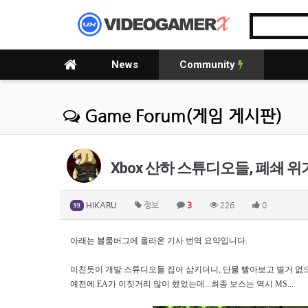
News
Community
Game Forum(게임 게시판)
Xbox 산하 스튜디오들, 폐쇄 위
HIKARU
정보
3
226
0
99
아래는 블룸버그에 올라온 기사 번역 요약입니다.
미친듯이 개발 스튜디오들 집어 삼키더니, 단물 빨아보고 별거 없으
예전에 EA가 이짓거리 많이 했었는데...최종 보스는 역시 MS...