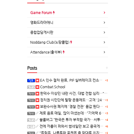
Game Forum
영화드라마애니
종합잡담게시판
Noddang Club(노땅클럽)
Attendance(출석부)
Posts
+
EA 인수 절차 완료, PIF·실버레이크 컨소시엄 산하 편입
+1
Combat School
한덕수·이상민 내란 사건, 대법 전합 심리…"역사적 사법평가"(종합)
정치권·시민단체 탈팡 운동에도…고객 '2470만명' 원상 회복, "고물가에 돌팡"
+1
보완수사권 폐지에 '경찰 전관' 몸값 뛴다…대형 로펌 영입전쟁
+1
제로 음료 매일, 많이 마셨는데…“기억력 62% 더 빨리 떨어진다
+3
블룸버그 “한국은 투자 부적합 국가…서투른 정책이 투자자에게 트라우마”
+4
전에 까롱이 퍼와서 썸네일만 보고 중국게임?으로 오해했던
+6
"트럼프, 나루토와 포켓몬 좀 맘대로 쓰지마" 日 정부, 여러번 '공식 우려' 표명
+1