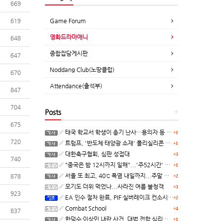
669
619
Game Forum
영화드라마애니
648
종합잡담게시판
647
Noddang Club(노땅클럽)
670
Attendance(출석부)
847
704
Posts
+
675
태국 학교서 학생이 총기 난사…용의자 등 8명 숨져
+1
720
트럼프, '반도체·태양광 소재' 폴리실리콘 파생 제품에 15% 관세...한국 기업도 영향
+1
대한축구협회, 심판 성접대
+3
740
"중국은 밤 12시까지 일해"...'주52시간' 손볼까
+1
서울 또 최고, 40℃ 폭염 내일까지...주말 동쪽 비바람
878
+2
모기도 더위 먹었나...사라진 여름 불청객
+3
923
EA 인수 절차 완료, PIF·실버레이크 컨소시엄 산하 편입
+2
Combat School
+4
837
한덕수·이상민 내란 사건, 대법 전합 심리…"역사적 사법평가"(종합)
+1