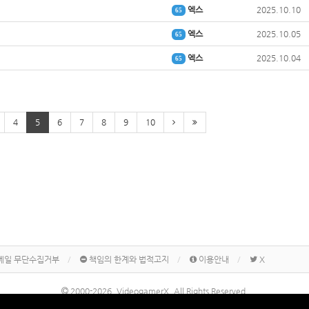
엑스
2025.10.10
65
엑스
2025.10.05
65
엑스
2025.10.04
65
4
5
6
7
8
9
10
메일 무단수집거부
책임의 한계와 법적고지
이용안내
X
2000-2026, VideogamerX. All Rights Reserved.
본 사이트 게시물내에 게재된 메이커명, 제품명칭 등은 각 기업의 상표 또는 상표등록입니다.