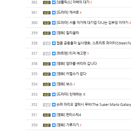
362
[넷플릭스] 자백의 대가
2
361
[드라마] 캐셔로
4
360
[드라마] 서울 자가에 대기업 다니는 김부장 이야기
4
359
[영화] 칼리굴라
358
캡콤 공동출자 실사영화, 스트리트 파이터(Street Fi
357
[하트맨] 티저 예고편
3
356
[영화] 엄마를 버리러 갑니다
355
[영화] 어쩔수가 없다
354
[영화] 보스
2
353
[드라마] 친애하는 X
352
슈퍼 마리오 갤럭시 무비(The Super Mario Gala
351
[영화] 판타스틱4
350
[영화] 가루지기
2