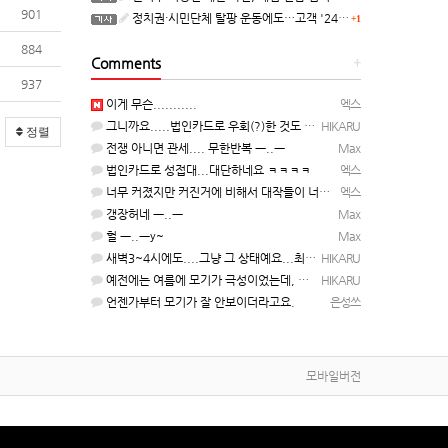
901
정치권·시민단체 탈팡 운동에도…고객 '2470만명' 원상 회복, "고물가에 돌팡"
+1
884
Comments
+
937
이게 무슨...........
엑스
그니까요.....법인카드로 우회(?)한 것도 아니고, 대놓고...ㅋ ㅋ)
HIKARU
정렬
전쟁 아니면 관세.... 무한반복 ㅡ..ㅡ
Max
법인카드로 성접대...대단하네요 ㅋㅋㅋㅋ
엑스
너무 커졌지만 커진거에 비해서 대작들이 너무 줄었죠.........
엑스
갱장허네 ㅡ..ㅡ
Max
헐 ㅡ..ㅡy~
Max
새벽3~4시에도....그냥 그 상태예요...최근 1주일은....
HIKARU
예전에는 여름에 모기가 극성이었는데, 여름에는 안나오는 것 같은.....ㅎ ㅎ)
HIKARU
언젠가부터 모기가 잘 안보이더라고요.
은성쓰
모바일버전