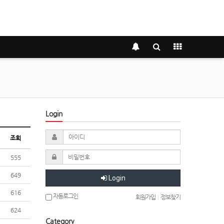
Login
조회
555
649
Login
616
자동로그인
회원가입
|
정보찾기
624
Category