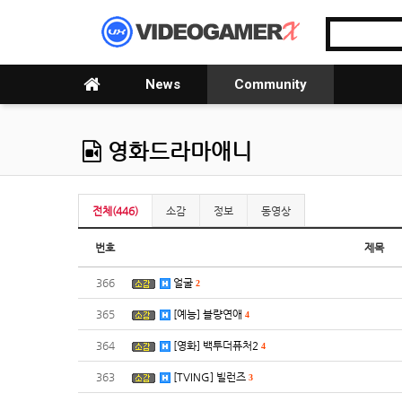
News
Community
영화드라마애니
전체(446)
소감
정보
동영상
번호
제목
366
얼굴
2
365
[예능] 블량연애
4
364
[영화] 백투더퓨처2
4
363
[TVING] 빌런즈
3