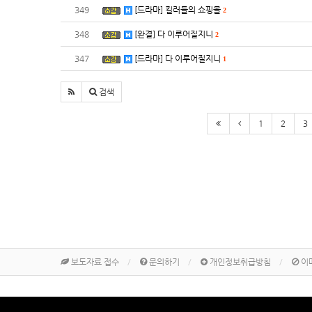
349
[드라마] 킬러들의 쇼핑몰
2
348
[완결] 다 이루어질지니
2
347
[드라마] 다 이루어질지니
1
검색
1
2
3
보도자료 접수
문의하기
개인정보취급방침
이