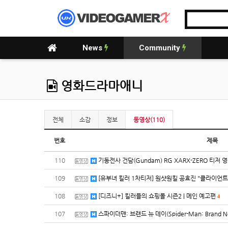
News
Community
영화드라마애니
전체
소감
정보
동영상(110)
번호
제목
110
기동전사 건담(Gundam) RG XARX-ZERO 티저 
109
[유부녀 킬러 1차티저] 원샷원킬 공효진 "클라이언
108
[디즈니+] 킬러들의 쇼핑몰 시즌2 | 메인 예고편
4
107
스파이더맨: 브랜드 뉴 데이(Spider-Man: Brand 