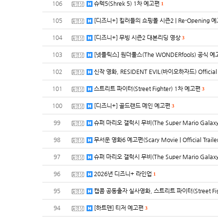
106
슈렉5(Shrek 5) 1차 예고편
1
105
[디즈니+] 킬러들의 쇼핑몰 시즌2 | Re-Opening 
104
[디즈니+] 무빙 시즌2 대본리딩 영상
3
103
[넷플릭스] 원더풀스(The WONDERfools) 공식 
102
신작 영화, RESIDENT EVIL(바이오하자드) Official Te
101
스트리트 파이터(Street Fighter) 1차 예고편
3
100
[디즈니+] 골드랜드 메인 예고편
3
99
슈퍼 마리오 갤럭시 무비(The Super Mario Galax
98
무서운 영화6 예고편(Scary Movie | Official Trailer
97
슈퍼 마리오 갤럭시 무비(The Super Mario Galaxy 
96
2026년 디즈니+ 라인업
1
95
캡콤 공동출자 실사영화, 스트리트 파이터(Street Fi
94
[하트맨] 티저 예고편
3