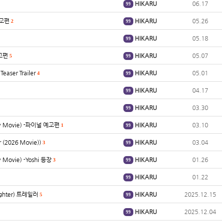
HIKARU
06.17
99
예고편
HIKARU
05.26
2
99
HIKARU
05.18
99
예고편
HIKARU
05.07
5
99
aser Trailer
HIKARU
05.01
4
99
HIKARU
04.17
99
HIKARU
03.30
99
y Movie) -파이널 예고편
HIKARU
03.10
1
99
 (2026 Movie))
HIKARU
03.04
3
99
Movie) -Yoshi 등장
HIKARU
01.26
3
99
HIKARU
01.22
99
ghter) 트레일러
HIKARU
2025.12.15
5
99
HIKARU
2025.12.04
99