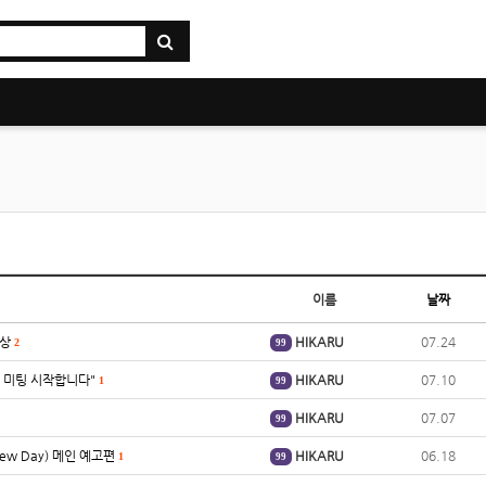
이름
날짜
영상
HIKARU
07.24
2
99
트 미팅 시작합니다"
HIKARU
07.10
1
99
HIKARU
07.07
99
New Day) 메인 예고편
HIKARU
06.18
1
99