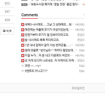
872
보완수사권 폐지에 '경찰 전관' 몸값 뛴다…대형 로펌 영입전쟁
+1
837
Comments
+
828
새벽3~4시에도....그냥 그 상태예요...최근 1주일은....
HIKARU
예전에는 여름에 모기가 극성이었는데, 여름에는 안나오는 것 같은.....ㅎ ㅎ)
HIKARU
목록
언젠가부터 모기가 잘 안보이더라고요.
은성쓰
밤 10시에도 푹푹 찌더라고요.
은성쓰
1년 내내 집에서 같이 사는 반려곤충.....이죠...
HIKARU
원래 댓글로 "성쓰님요~" 하려다 말았는데... 본인 등판 ㅡ..ㅡy~
Max
이걸 누가...저 돈 내고 다운로드 버전으로 하냐... 성쓰님이 계셨다!!!...
HIKARU
오 저게 드디어 나오네요. 저 아케이드 아케이브즈 게임 많이 샀는데요 ㅎㅎㅎ
은성쓰
과연 ㅡ..ㅡy~
Max
9쎈트도 아니고???
Max
모바일버전