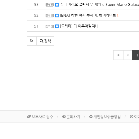
93
슈퍼 마리오 갤럭시 무비(The Super Mario Gala
92
[ENA] 착한 여자 부세미, 하이라이트
1
91
[드라마] 다 이루어질지니
검색
1
보도자료 접수
문의하기
개인정보취급방침
이