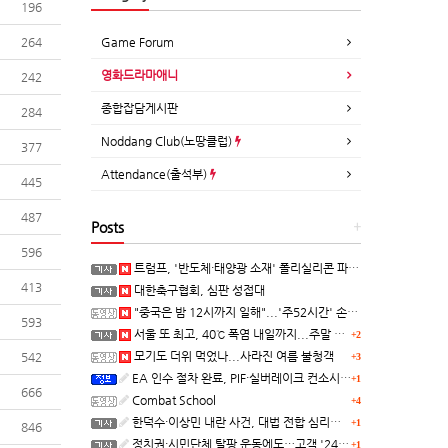
196
264
Game Forum
영화드라마애니
242
종합잡담게시판
284
Noddang Club(노땅클럽)
377
Attendance(출석부)
445
487
Posts
+
596
트럼프, '반도체·태양광 소재' 폴리실리콘 파생 제품에 15% 관세...한국 기업도 영향
413
대한축구협회, 심판 성접대
"중국은 밤 12시까지 일해"...'주52시간' 손볼까
593
서울 또 최고, 40℃ 폭염 내일까지...주말 동쪽 비바람
+2
모기도 더위 먹었나...사라진 여름 불청객
542
+3
EA 인수 절차 완료, PIF·실버레이크 컨소시엄 산하 편입
+1
666
Combat School
+4
한덕수·이상민 내란 사건, 대법 전합 심리…"역사적 사법평가"(종합)
+1
846
정치권·시민단체 탈팡 운동에도…고객 '2470만명' 원상 회복, "고물가에 돌팡"
+1