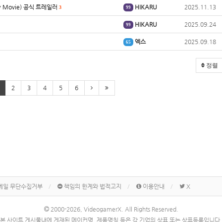
xy Movie) 공식 트레일러
HIKARU
2025.11.13
3
99
HIKARU
2025.09.24
99
엑스
2025.09.18
65
정렬
2
3
4
5
6
메일 무단수집거부
책임의 한계와 법적고지
이용안내
X
2000-2026, VideogamerX. All Rights Reserved.
본 사이트 게시물내에 게재된 메이커명, 제품명칭 등은 각 기업의 상표 또는 상표등록입니다.