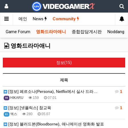
메인
News
Community
Game Forum
영화드라마애니
종합잡담게시판
Noddang
영화드라마애니
정보(15)
제목
[정보] 페르소나(Persona), Netflix에서 실사 드라…
1
HIKARU
159
07.01
99
[정보] [넷플릭스] 참교육
1
엑스
280
05.07
65
[정보] 블러드본(Bloodborne), 애니메이션 영화화 발표