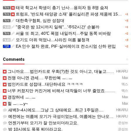
태국 학교서 학생이 총기 난사…용의자 등 8명 숨져
트럼프, '반도체·태양광 소재' 폴리실리콘 파생 제품에 15% 관세...한국 기업도 영향
+1
대한축구협회, 심판 성접대
+3
"중국은 밤 12시까지 일해"...'주52시간' 손볼까
+1
서울 또 최고, 40℃ 폭염 내일까지...주말 동쪽 비바람
+2
모기도 더위 먹었나...사라진 여름 불청객
+3
EA 인수 절차 완료, PIF·실버레이크 컨소시엄 산하 편입
+2
Comments
+
그니까요.....법인카드로 우회(?)한 것도 아니고, 대놓고...ㅋ ㅋ)
HIKARU
전쟁 아니면 관세.... 무한반복 ㅡ..ㅡ
Max
법인카드로 성접대...대단하네요 ㅋㅋㅋㅋ
엑스
너무 커졌지만 커진거에 비해서 대작들이 너무 줄었죠.........
엑스
갱장허네 ㅡ..ㅡ
Max
헐 ㅡ..ㅡy~
Max
새벽3~4시에도....그냥 그 상태예요...최근 1주일은....
HIKARU
예전에는 여름에 모기가 극성이었는데, 여름에는 안나오는 것 같은.....ㅎ ㅎ)
HIKARU
언젠가부터 모기가 잘 안보이더라고요.
은성쓰
밤 10시에도 푹푹 찌더라고요.
은성쓰