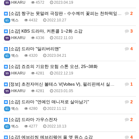
HIKARU
4572
2023.04.19
99
[소감] 짱구는 못말려 극장판 - 수수께끼 꽃피는 천하떡잎학교
2
엑스
4432
2022.10.27
65
[소감] KBS 드라마, 커튼콜 1~2화 소감
3
HIKARU
4336
2022.11.03
99
[소감] 드라마 "딜리버리맨"
4
엑스
4320
2023.04.21
65
[소감] 죠죠의 기묘한 모험 스톤 오션, 25~38화
HIKARU
4281
2022.12.19
99
[정보] 초전자머신 볼테스 V(Voltes V), 필리핀에서 실…
1
HIKARU
4281
2023.01.05
99
[소감] 드라마 "연예인 매니저로 살아남기"
2
엑스
4280
2022.11.12
65
[소감] 드라마 가우스전자
2
엑스
4277
2022.10.13
65
[소감] 에브리씽 에브리웨어 올 앳 원스 소감
4