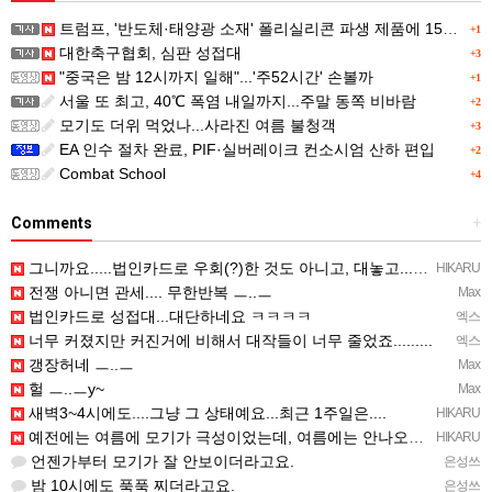
트럼프, '반도체·태양광 소재' 폴리실리콘 파생 제품에 15% 관세...한국 기업도 영향
+1
대한축구협회, 심판 성접대
+3
"중국은 밤 12시까지 일해"...'주52시간' 손볼까
+1
서울 또 최고, 40℃ 폭염 내일까지...주말 동쪽 비바람
+2
모기도 더위 먹었나...사라진 여름 불청객
+3
EA 인수 절차 완료, PIF·실버레이크 컨소시엄 산하 편입
+2
Combat School
+4
Comments
+
그니까요.....법인카드로 우회(?)한 것도 아니고, 대놓고...ㅋ ㅋ)
HIKARU
전쟁 아니면 관세.... 무한반복 ㅡ..ㅡ
Max
법인카드로 성접대...대단하네요 ㅋㅋㅋㅋ
엑스
너무 커졌지만 커진거에 비해서 대작들이 너무 줄었죠.........
엑스
갱장허네 ㅡ..ㅡ
Max
헐 ㅡ..ㅡy~
Max
새벽3~4시에도....그냥 그 상태예요...최근 1주일은....
HIKARU
예전에는 여름에 모기가 극성이었는데, 여름에는 안나오는 것 같은.....ㅎ ㅎ)
HIKARU
언젠가부터 모기가 잘 안보이더라고요.
은성쓰
밤 10시에도 푹푹 찌더라고요.
은성쓰