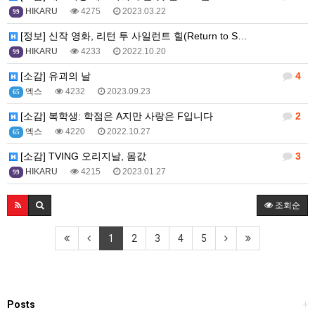
HIKARU
4275
2023.03.22
99
[정보] 신작 영화, 리턴 투 사일런트 힐(Return to S…
HIKARU
4233
2022.10.20
99
[소감] 유괴의 날
4
엑스
4232
2023.09.23
65
[소감] 복학생: 학점은 A지만 사랑은 F입니다
2
엑스
4220
2022.10.27
65
[소감] TVING 오리지날, 몸값
3
HIKARU
4215
2023.01.27
99
조회순
1
2
3
4
5
Posts
+