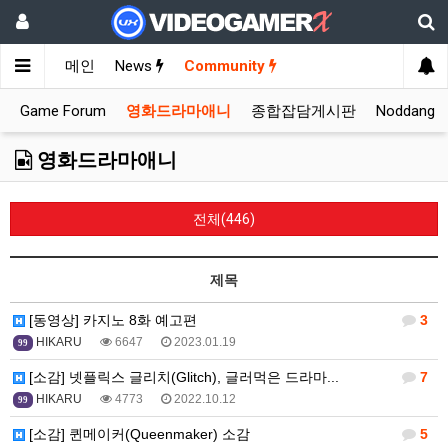
메인
News
Community
Game Forum
영화드라마애니
종합잡담게시판
Noddang
영화드라마애니
전체(446)
제목
[동영상] 카지노 8화 예고편
3
HIKARU
6647
2023.01.19
99
[소감] 넷플릭스 글리치(Glitch), 글러먹은 드라마...
7
HIKARU
4773
2022.10.12
99
[소감] 퀸메이커(Queenmaker) 소감
5