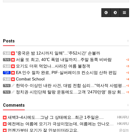
Posts
+
"중국은 밤 12시까지 일해"...'주52시간' 손볼까
서울 또 최고, 40℃ 폭염 내일까지...주말 동쪽 비바람
+2
모기도 더위 먹었나...사라진 여름 불청객
+3
EA 인수 절차 완료, PIF·실버레이크 컨소시엄 산하 편입
+1
Combat School
+4
한덕수·이상민 내란 사건, 대법 전합 심리…"역사적 사법평가"(종합)
+1
정치권·시민단체 탈팡 운동에도…고객 '2470만명' 원상 회복, "고물가에 돌팡"
+1
Comments
+
새벽3~4시에도....그냥 그 상태예요...최근 1주일은....
HIKARU
예전에는 여름에 모기가 극성이었는데, 여름에는 안나오는 것 같은.....ㅎ ㅎ)
HIKARU
언젠가부터 모기가 잘 안보이더라고요.
은성쓰