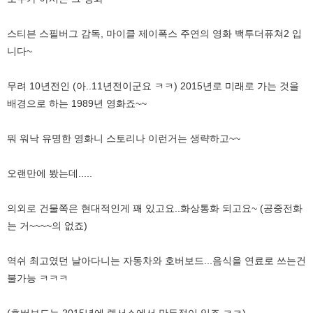
스티븐 스필버그 감독, 마이클 제이폭스 주연의 영화 백투더퓨쳐2 입
니다~
무려 10년전인 (아..11년전이군요 ㅋㅋ) 2015년로 미래로 가는 것을
배경으로 하는 1989년 영화죠~~
뭐 워낙 유명한 영화니 스토리나 이런거는 생략하고~~
오랜만에 봤는데.....
의외로 건물쪽은 현대적인게 꽤 있고요..화상통화 되고요~ (공중전화
는 거~~~~의 없죠)
역쉬 최고였던 날아다니는 자동차와 호버보드...음식을 연료로 쓰는건
불가능 ㅋㅋㅋ
(호버보드는 2015년에 렉서스에서 만든적이 있죠 ㅋㅋ)