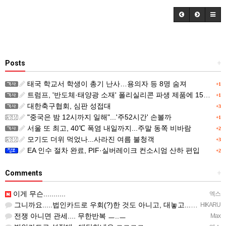
Posts
+
태국 학교서 학생이 총기 난사…용의자 등 8명 숨져
+1
트럼프, '반도체·태양광 소재' 폴리실리콘 파생 제품에 15% 관세...한국 기업도 영향
+1
대한축구협회, 심판 성접대
+3
"중국은 밤 12시까지 일해"...'주52시간' 손볼까
+1
서울 또 최고, 40℃ 폭염 내일까지...주말 동쪽 비바람
+2
모기도 더위 먹었나...사라진 여름 불청객
+3
EA 인수 절차 완료, PIF·실버레이크 컨소시엄 산하 편입
+2
Comments
+
이게 무슨...........
엑스
그니까요.....법인카드로 우회(?)한 것도 아니고, 대놓고...ㅋ ㅋ)
HIKARU
전쟁 아니면 관세.... 무한반복 ㅡ..ㅡ
Max