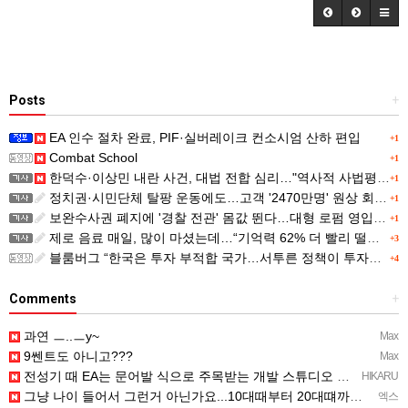
Posts
+
EA 인수 절차 완료, PIF·실버레이크 컨소시엄 산하 편입
+1
Combat School
+1
한덕수·이상민 내란 사건, 대법 전합 심리…"역사적 사법평가"(종합)
+1
정치권·시민단체 탈팡 운동에도…고객 '2470만명' 원상 회복, "고물가에 돌팡"
+1
보완수사권 폐지에 '경찰 전관' 몸값 뛴다…대형 로펌 영입전쟁
+1
제로 음료 매일, 많이 마셨는데…“기억력 62% 더 빨리 떨어진다
+3
블룸버그 “한국은 투자 부적합 국가…서투른 정책이 투자자에게 트라우마”
+4
Comments
+
과연 ㅡ..ㅡy~
Max
9쎈트도 아니고???
Max
전성기 때 EA는 문어발 식으로 주목받는 개발 스튜디오 흡수하고, 빙신....만들어서 내다 버리는 걸로 유명…
HIKARU
그냥 나이 들어서 그런거 아닌가요...10대때부터 20대떄까지 관찰한거면 몰라도...
엑스