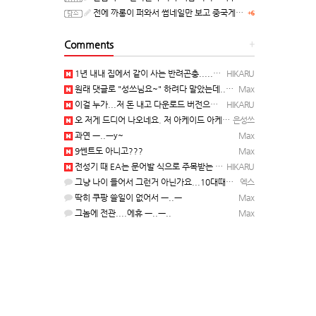
전에 까롱이 퍼와서 썸네일만 보고 중국게임?으로 오해했던
+6
Comments
+
1년 내내 집에서 같이 사는 반려곤충.....이죠...
HIKARU
원래 댓글로 "성쓰님요~" 하려다 말았는데... 본인 등판 ㅡ..ㅡy~
Max
이걸 누가...저 돈 내고 다운로드 버전으로 하냐... 성쓰님이 계셨다!!!...
HIKARU
오 저게 드디어 나오네요. 저 아케이드 아케이브즈 게임 많이 샀는데요 ㅎㅎㅎ
은성쓰
과연 ㅡ..ㅡy~
Max
9쎈트도 아니고???
Max
전성기 때 EA는 문어발 식으로 주목받는 개발 스튜디오 흡수하고, 빙신....만들어서 내다 버리는 걸로 유명…
HIKARU
그냥 나이 들어서 그런거 아닌가요...10대때부터 20대떄까지 관찰한거면 몰라도...
엑스
딱히 쿠팡 쓸일이 없어서 ㅡ..ㅡ
Max
그놈에 전관....에휴 ㅡ..ㅡ..
Max