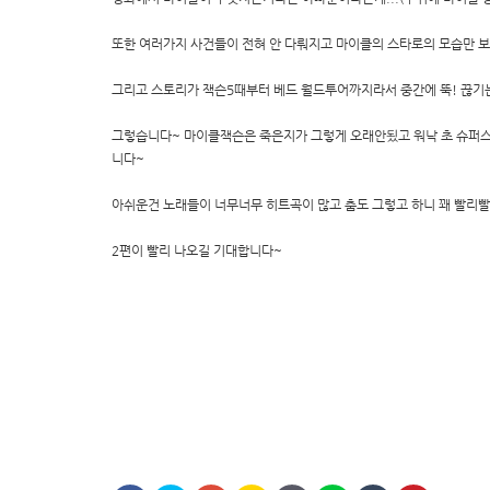
또한 여러가지 사건들이 전혀 안 다뤄지고 마이클의 스타로의 모습만 보여주
그리고 스토리가 잭슨5때부터 베드 월드투어까지라서 중간에 뚝! 끊기는 느낌
그렇습니다~ 마이클잭슨은 죽은지가 그렇게 오래안됬고 워낙 초 슈퍼스
니다~
아쉬운건 노래들이 너무너무 히트곡이 많고 춤도 그렇고 하니 꽤 빨리
2편이 빨리 나오길 기대합니다~