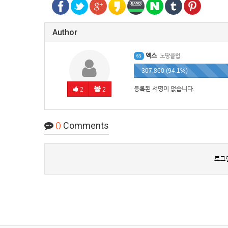
Author
엑스
노땅클럽
65
307,860 (94.1%)
등록된 서명이 없습니다.
2
2
0
Comments
로그