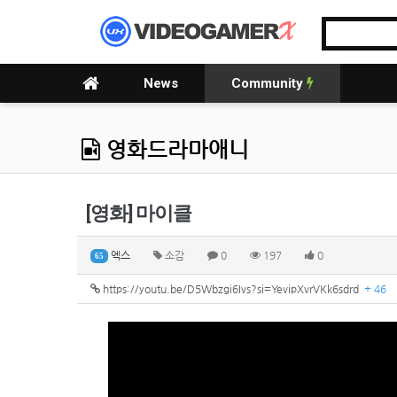
News
Community
영화드라마애니
[영화] 마이클
엑스
소감
0
197
0
65
https://youtu.be/D5Wbzgi6Ivs?si=YevipXvrVKk6sdrd
+ 46