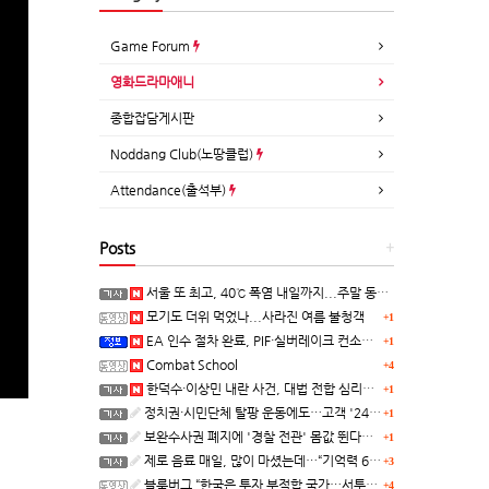
Game Forum
영화드라마애니
종합잡담게시판
Noddang Club(노땅클럽)
Attendance(출석부)
Posts
+
서울 또 최고, 40℃ 폭염 내일까지...주말 동쪽 비바람
모기도 더위 먹었나...사라진 여름 불청객
+1
EA 인수 절차 완료, PIF·실버레이크 컨소시엄 산하 편입
+1
Combat School
+4
한덕수·이상민 내란 사건, 대법 전합 심리…"역사적 사법평가"(종합)
+1
정치권·시민단체 탈팡 운동에도…고객 '2470만명' 원상 회복, "고물가에 돌팡"
+1
보완수사권 폐지에 '경찰 전관' 몸값 뛴다…대형 로펌 영입전쟁
+1
제로 음료 매일, 많이 마셨는데…“기억력 62% 더 빨리 떨어진다
+3
블룸버그 “한국은 투자 부적합 국가…서투른 정책이 투자자에게 트라우마”
+4