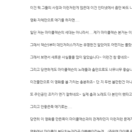
이건 뭐 그들의 사정과 이런저런게 많은데 이건 인터넷에서 좀만 봐도 나
영화 자체만으로 얘기를 하자면....
일단 저는 마이클잭슨의 세대는 아니라서....제가 마이클잭슨 본거는 이
그래서 잭슨5부터 데인저러스까지는 유명한건 알았어도 어떤지는 몰랐슴
그래서 보면서 새로운 사실들을 많이 알았습니다~ 이런건 참 좋네요~
그리고 당연하게도 마이클잭슨의 노래들과 춤만으로도 너무너무 좋습
이것들만으로 이 영화를 볼 가치는 충분하죠~ 단.지 두번 볼만한건 아니고.
또 주인공인 조카가 연기 잘하네요~ 실제 춤과 노래도 다 본인이 했따고
그리고 안좋은쪽 얘기로는....
당연히 이 영화를 만든쪽이 마이클잭슨과의 관계라던지 이런저런 문제가 
영화에서 마이클이 부딧치는거라곤 아빠뿐이라는게...(주위에 마이클 등