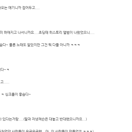
오는 얘기니까 접어두고....
미 하애지고 나서니까요....초딩때 히스토리 앨범이 나왔었으니....
다~ 물론 노래도 알았지만 그건 뭐 다들 아니까 ㅋㅋㅋ
니다~ㅋ
....
 ㅋ 싱크롤이 좋슴다~
있다는거랑....(딸과 자넷잭슨은 대놓고 반대했으니까요...)
처먹던 사람들이 우글우글했...아..이 사람들이 만들었쬬 ㅋㅋㅋ)