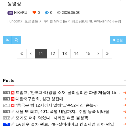
동영상
0
0
2026.06.03
HIKARU
99
Funcom의 오픈월드 서바이벌 MMO [듄 어웨크닝(DUNE Awakening)] 동영
상입니다.발매는 2025년 6월 10일. PC 버전이 먼저 발매되며, PS5와 Xbox
Series X|S 버전은 9월 22일 발매 예정.
정렬
11
12
13
14
15
Posts
+
트럼프, '반도체·태양광 소재' 폴리실리콘 파생 제품에 15% 관세...한국 기업도 영향
+1
대한축구협회, 심판 성접대
+3
"중국은 밤 12시까지 일해"...'주52시간' 손볼까
+1
서울 또 최고, 40℃ 폭염 내일까지...주말 동쪽 비바람
+2
모기도 더위 먹었나...사라진 여름 불청객
+3
EA 인수 절차 완료, PIF·실버레이크 컨소시엄 산하 편입
+2