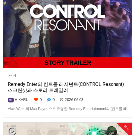
Remedy Enter의 컨트롤 레저넌트(CONTROL Resonant)
스크린샷과 스토리 트레일러
0
0
2026.06.03
HIKARU
99
Alan Wake와 Max Payne으로 유명한 Remedy Entertainment의 [컨트롤 레
저넌트(CONTROL Resonant)] 스크린샷과 스토리 트레일러입니다.발매 기
종은 PS5, Xbox Series X|S, PC(Steam, Epic Games Store). 발매는 2026
Hot
년 9월 24일로 예정.