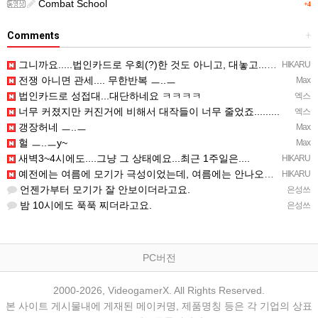
Combat School
+4
Comments
+
그니까요.....법인카드로 우회(?)한 것도 아니고, 대놓고...ㅋ ㅋ)
HIKARU
전쟁 아니면 관세.... 무한반복 ㅡ..ㅡ
Max
법인카드로 성접대...대단하네요 ㅋㅋㅋㅋ
엑스
너무 커졌지만 커진거에 비해서 대작들이 너무 줄었죠.........
엑스
갱장허네 ㅡ..ㅡ
Max
헐 ㅡ..ㅡy~
Max
새벽3~4시에도....그냥 그 상태예요...최근 1주일은....
HIKARU
예전에는 여름에 모기가 극성이었는데, 여름에는 안나오는 것 같은.....ㅎ ㅎ)
HIKARU
언젠가부터 모기가 잘 안보이더라고요.
은성쓰
밤 10시에도 푹푹 찌더라고요.
은성쓰
PC버전
2000-2026, VideogamerX. All Rights Reserved.
본 사이트 게시물내에 게재된 메이커명, 제품명칭 등은 각 기업의 상표