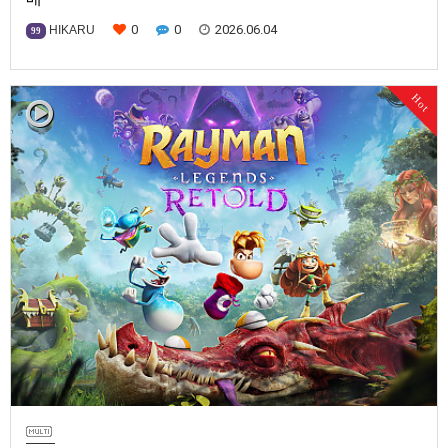
0
0
2026.06.04
HIKARU
99
- 높아진 해상도와 향상된 비주얼 이펙트- 론치 트레일러 공개반다이남코 엔
터테인먼트 코리아(지사장 장태근)는 Nintendo Switch™ 2용 ‘리틀 나이트
Hot
메어2 Enhanced Edition’(한국어판)을 다운로드 전용으로 오늘(2026년 6
월 4일) 발매했다고 발표했다.· Nintendo Switch™ 2용 ‘리틀 나이트메어2
Enhanced Edit…