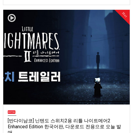
는 모두 함께 골의 열광을 경험할 수 있다!(株)유니아나(대표 윤대주)는 PES
에서 시작된 최고의 축구 게임인 eFootball의 Nintendo Switch 2용 완전 신
Hot
작인 이풋볼 킥오프(eFootball™ Kick-Off!)가 6월 4일(목)부터 판매된다고
발표했…
[반다이남코] 닌텐도 스위치2용 리틀 나이트메어2
Enhanced Edition 한국어판, 다운로드 전용으로 오늘 발
매