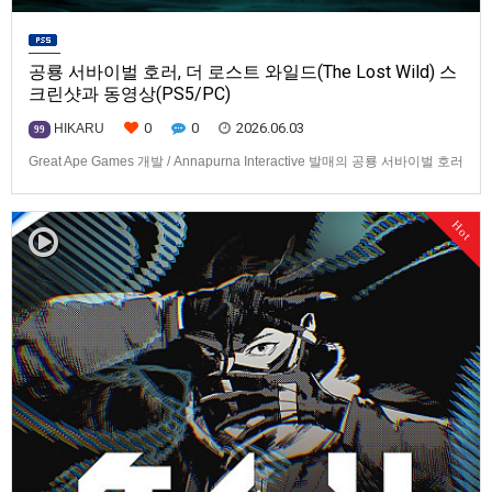
공룡 서바이벌 호러, 더 로스트 와일드(The Lost Wild) 스
크린샷과 동영상(PS5/PC)
0
0
2026.06.03
HIKARU
99
Great Ape Games 개발 / Annapurna Interactive 발매의 공룡 서바이벌 호러
[더 로스트 와일드(The Lost Wild) 스크린샷과 동영상입니다.발매 기종은
PS5, PC. 발매는 2027년으로 예정.
Hot