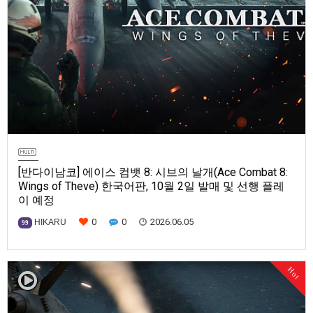
[반다이남코] 에이스 컴뱃 8: 시브의 날개(Ace Combat 8:
Wings of Theve) 한국어판, 10월 2일 발매 및 선행 플레
이 예정
0
0
2026.06.05
HIKARU
99
- 패키지 버전 안내 및 다운로드 버전 예약 판매 시작- 캠페인 모드, 미션 내
용, 기체 라인업, 일부 캐릭터 등 다양한 요소 소개반다이남코 엔터테인먼트
Hot
코리아(지사장 장태근)는 PlayStation®5, Xbox Series X|S, STEAM®용 드
라마틱 플라이트 슈팅 ‘에이스 컴뱃 8: 시브의 날개’(한국어판)를 2026년 10
월 2일(목) 발매한다고…