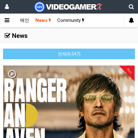
메인
News
Community
News
전체(6,547)
Hot