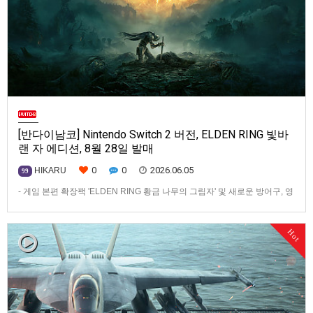
[반다이남코] Nintendo Switch 2 버전, ELDEN RING 빛바
랜 자 에디션, 8월 28일 발매
0
0
2026.06.05
HIKARU
99
- 게임 본편 확장팩 'ELDEN RING 황금 나무의 그림자' 및 새로운 방어구, 영
마 토렌트용 장비 등 포함반다이남코 엔터테인먼트 코리아(지사장 장태근)
는 반다이남코 엔터테인먼트와 프롬 소프트웨어가 공동 개발한 오픈 월드
Hot
액션 RPG ‘ELDEN RING 빛바랜 자 에디션’을 Nintendo Switch™ 2버전으
로 2026년 8월 28일(금) 발매한다…