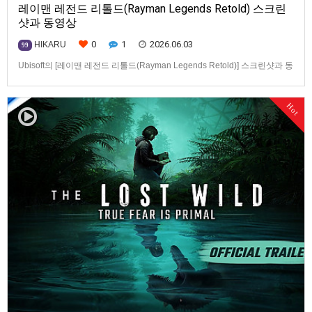
레이맨 레전드 리톨드(Rayman Legends Retold) 스크린
샷과 동영상
0
1
2026.06.03
HIKARU
99
Ubisoft의 [레이맨 레전드 리톨드(Rayman Legends Retold)] 스크린샷과 동
영상입니다.발매 기종은 PS5, Xbox Series X|S, PC. 발매는 2026년 10월 1
일로 예정.
Hot