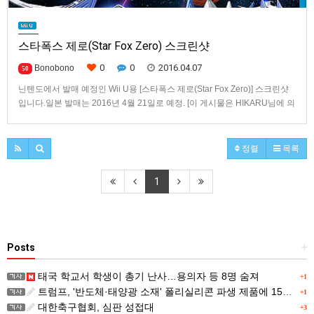
스타폭스 제로(Star Fox Zero) 스크린샷
0
0
2016.04.07
Bonobono
50
닌텐도에서 발매 예정인 Wii U용 [스타폭스 제로(Star Fox Zero)] 스크린샷
입니다.일본 발매는 2016년 4월 21일로 예정. [이 게시물은 HIKARU님에 의
해 2022-10-22 04:03:25 User News에서 이동 됨] [이 게시물은 HIKARU님
에 의해 2022-10-22 04:34:34 [복사본] News에서 이동 됨] [이 게시…
정렬
목록
1
Posts
+
태국 학교서 학생이 총기 난사…용의자 등 8명 숨져
+1
트럼프, '반도체·태양광 소재' 폴리실리콘 파생 제품에 15% 관세...한국 기업도 영향
+1
대한축구협회, 심판 성접대
+3