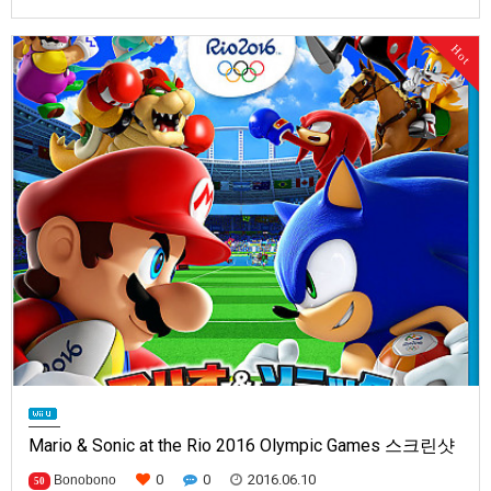
of Zelda -Breath of the Wild)] 스크린샷과 동영상입니다.발매 기종은 Wii U
와 차세대 기종은 NX(가칭) [이 게시물은 HIKARU님에 의해 2022-10-22
Hot
04:07:05 User News에서 이동 됨] [이 게시물은 HIKARU님에 의해 202…
Mario & Sonic at the Rio 2016 Olympic Games 스크린샷
0
0
2016.06.10
Bonobono
50