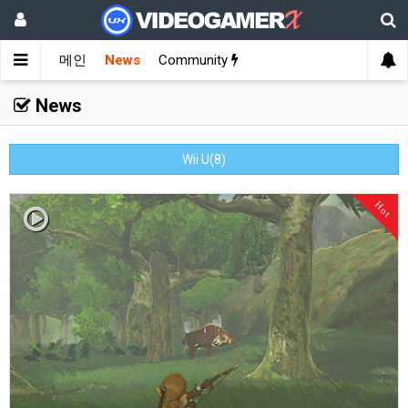
메인
News
Community
News
Wii U(8)
Hot