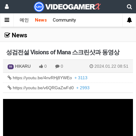
메인
News
Community
News
성검전설 Visions of Mana 스크린샷과 동영상
HIKARU
0
0
2024.01.22 08:51
99
https://youtu.be/4nvRHj8YWEo
+ 3113
https://youtu.be/v6QRGaZwFd0
+ 2993