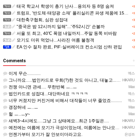
태국 학교서 학생이 총기 난사…용의자 등 8명 숨져
+1
트럼프, '반도체·태양광 소재' 폴리실리콘 파생 제품에 15% 관세...한국 기업도 영향
+1
대한축구협회, 심판 성접대
+3
"중국은 밤 12시까지 일해"...'주52시간' 손볼까
+1
서울 또 최고, 40℃ 폭염 내일까지...주말 동쪽 비바람
+2
모기도 더위 먹었나...사라진 여름 불청객
+3
EA 인수 절차 완료, PIF·실버레이크 컨소시엄 산하 편입
+2
Comments
+
이게 무슨...........
엑스
그니까요.....법인카드로 우회(?)한 것도 아니고, 대놓고...ㅋ ㅋ)
HIKARU
전쟁 아니면 관세.... 무한반복 ㅡ..ㅡ
Max
법인카드로 성접대...대단하네요 ㅋㅋㅋㅋ
엑스
너무 커졌지만 커진거에 비해서 대작들이 너무 줄었죠.........
엑스
갱장허네 ㅡ..ㅡ
Max
헐 ㅡ..ㅡy~
Max
새벽3~4시에도....그냥 그 상태예요...최근 1주일은....
HIKARU
예전에는 여름에 모기가 극성이었는데, 여름에는 안나오는 것 같은.....ㅎ ㅎ)
HIKARU
언젠가부터 모기가 잘 안보이더라고요.
은성쓰