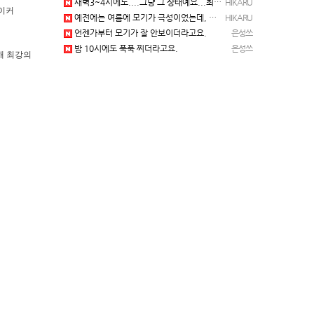
새벽3~4시에도....그냥 그 상태예요...최근 1주일은....
HIKARU
레이커
예전에는 여름에 모기가 극성이었는데, 여름에는 안나오는 것 같은.....ㅎ ㅎ)
HIKARU
언젠가부터 모기가 잘 안보이더라고요.
은성쓰
밤 10시에도 푹푹 찌더라고요.
은성쓰
해 최강의