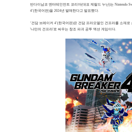
반다이남코 엔터테인먼트 코리아(대표 제랄드 누난)는 Nintendo Switch™
4’(한국어판)을 2024년 발매한다고 발표했다.
‘건담 브레이커 4’(한국어판)은 건담 프라모델인 건프라를 소재로
'나만의 건프라'로 싸우는 창조 파괴 공투 액션 게임이다.