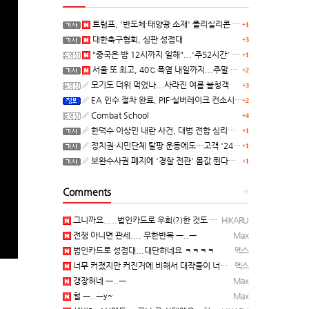
트럼프, '반도체·태양광 소재' 폴리실리콘 파생 제품에 15% 관세...한국 기업도 영향
+1
대한축구협회, 심판 성접대
+3
"중국은 밤 12시까지 일해"...'주52시간' 손볼까
+1
서울 또 최고, 40℃ 폭염 내일까지...주말 동쪽 비바람
+2
모기도 더위 먹었나...사라진 여름 불청객
+3
EA 인수 절차 완료, PIF·실버레이크 컨소시엄 산하 편입
+2
Combat School
+4
한덕수·이상민 내란 사건, 대법 전합 심리…"역사적 사법평가"(종합)
+1
정치권·시민단체 탈팡 운동에도…고객 '2470만명' 원상 회복, "고물가에 돌팡"
+1
보완수사권 폐지에 '경찰 전관' 몸값 뛴다…대형 로펌 영입전쟁
+1
Comments
+
그니까요.....법인카드로 우회(?)한 것도 아니고, 대놓고...ㅋ ㅋ)
HIKARU
전쟁 아니면 관세.... 무한반복 ㅡ..ㅡ
Max
법인카드로 성접대...대단하네요 ㅋㅋㅋㅋ
엑스
너무 커졌지만 커진거에 비해서 대작들이 너무 줄었죠.........
엑스
갱장허네 ㅡ..ㅡ
Max
헐 ㅡ..ㅡy~
Max