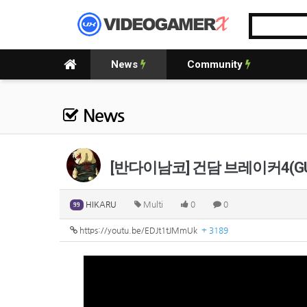
News
Community
News
[반다이남코] 건담 브레이커4(GUN
HIKARU
Multi
0
0
99
https://youtu.be/EDJt1tJMmUk
+ 3189