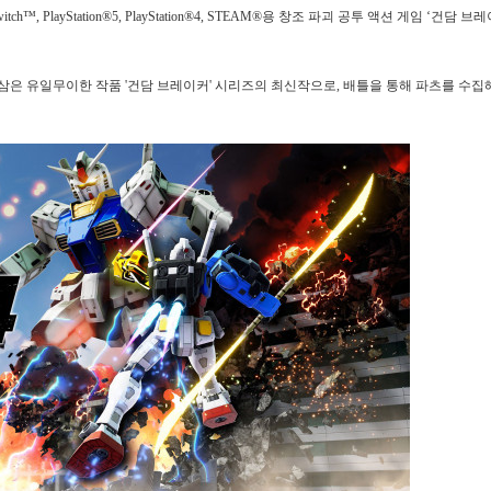
, PlayStation®5, PlayStation®4, STEAM®용 창조 파괴 공투 액션 게임 ‘건담 브
 삼은 유일무이한 작품 '건담 브레이커' 시리즈의 최신작으로, 배틀을 통해 파츠를 수집