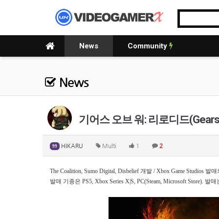
News
Community
News
기어스 오브 워: 리로디드(Gears of
HIKARU
Multi
1
2
99
The Coalition, Sumo Digital, Disbelief 개발 / Xbox Game St
발매 기종은 PS5, Xbox Series X|S, PC(Steam, Microsoft Store).