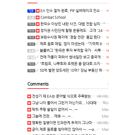
EA 인수 절차 완료, PIF·실버레이크 컨소시엄 산하 편입
+1
Combat School
한덕수·이상민 내란 사건, 대법 전합 심리…"역사적 사법평가"(종합)
정치권·시민단체 탈팡 운동에도…고객 '2470만명' 원상 회복, "고물가에 돌팡"
+1
보완수사권 폐지에 '경찰 전관' 몸값 뛴다…대형 로펌 영입전쟁
+1
제로 음료 매일, 많이 마셨는데…“기억력 62% 더 빨리 떨어진다
+3
블룸버그 “한국은 투자 부적합 국가…서투른 정책이 투자자에게 트라우마”
+4
전에 까롱이 퍼와서 썸네일만 보고 중국게임?으로 오해했던
+6
"트럼프, 나루토와 포켓몬 좀 맘대로 쓰지마" 日 정부, 여러번 '공식 우려' 표명
+1
50억 벌면 양도세만 10억? 강남 부동산 하는 말이..
+1
Comments
+
전성기 때 EA는 문어발 식으로 주목받는 개발 스튜디오 흡수하고, 빙신....만들어서 내다 버리는 걸로 유명…
HIKARU
그냥 나이 들어서 그런거 아닌가요...10대때부터 20대떄까지 관찰한거면 몰라도...
엑스
딱히 쿠팡 쓸일이 없어서 ㅡ..ㅡ
Max
그놈에 전관....에휴 ㅡ..ㅡ..
Max
명확한 질병이면 인과관계 추적이 그나마 가능한데... 기억력 감퇴는 상대적인 거고, 개인 편차가 심해서...…
HIKARU
굳이 제로 음료를 찾아먹진 않아서 ㅡ..ㅡa... 근데...8년이면 그만큼 나이가 먹었단거니... 자연스런 …
Max