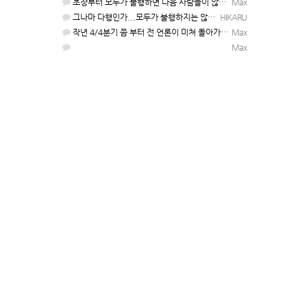
초장부터 모두가 불행하면 다음 사람들이 않낚이죠 ㅡ..ㅡy~
Max
그나마 다행인가...모두가 불행하지는 않았으니....
HIKARU
작년 4/4분기 쯤 부터 전 언론이 미쳐 돌아가기 시작 했었음. 그덕에 그후 몇달간은 나름 재미 본 사람들도…
Max
Max