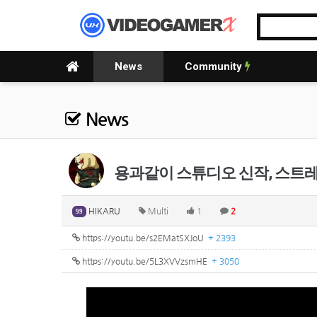
News
Community
News
용과같이 스튜디오 신작, 스트레인저 댄
HIKARU
Multi
1
2
99
https://youtu.be/s2EMatSXJoU
+ 2393
https://youtu.be/5L3XVVzsmHE
+ 3050