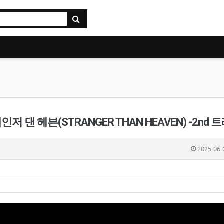
 헤븐(STRANGER THAN HEAVEN) -2nd 트레
2025.06.