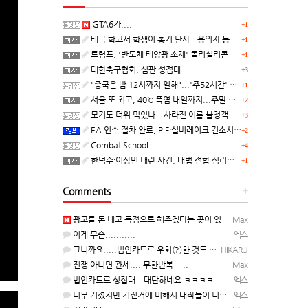
GTA6가....
+1
태국 학교서 학생이 총기 난사…용의자 등 8명 숨져
+1
트럼프, '반도체·태양광 소재' 폴리실리콘 파생 제품에 15% 관세...한국 기업도 영향
+1
대한축구협회, 심판 성접대
+3
"중국은 밤 12시까지 일해"...'주52시간' 손볼까
+1
서울 또 최고, 40℃ 폭염 내일까지...주말 동쪽 비바람
+2
모기도 더위 먹었나...사라진 여름 불청객
+3
EA 인수 절차 완료, PIF·실버레이크 컨소시엄 산하 편입
+2
Combat School
+4
한덕수·이상민 내란 사건, 대법 전합 심리…"역사적 사법평가"(종합)
+1
Comments
+
광고를 돈 내고 독점으로 해주겠다는 곳이 있을정도인거 보면 어마어마한 게임은 맞는듯 ㅡ..ㅡ... 여태까지 …
Max
이게 무슨...........
엑스
그니까요.....법인카드로 우회(?)한 것도 아니고, 대놓고...ㅋ ㅋ)
HIKARU
전쟁 아니면 관세.... 무한반복 ㅡ..ㅡ
Max
법인카드로 성접대...대단하네요 ㅋㅋㅋㅋ
엑스
너무 커졌지만 커진거에 비해서 대작들이 너무 줄었죠.........
엑스