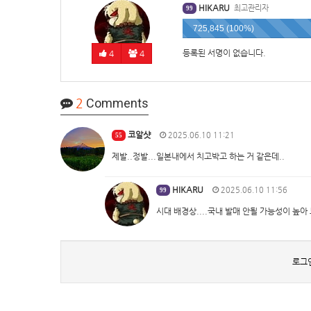
HIKARU
최고관리자
99
725,845 (100%)
등록된 서명이 없습니다.
4
4
2
Comments
코알샷
2025.06.10 11:21
55
제발..정발...일본내에서 치고박고 하는 거 같은데..
HIKARU
2025.06.10 11:56
99
시대 배경상....국내 발매 안될 가능성이 높아
로그