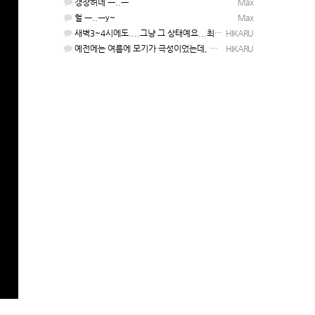
갱장허네 ㅡ..ㅡ
Max
헐 ㅡ..ㅡy~
Max
새벽3~4시에도....그냥 그 상태예요...최근 1주일은....
HIKARU
예전에는 여름에 모기가 극성이었는데, 여름에는 안나오는 것 같은.....ㅎ ㅎ)
HIKARU