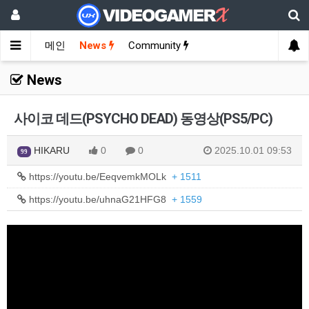
메인
News
Community
News
사이코 데드(PSYCHO DEAD) 동영상(PS5/PC)
HIKARU
0
0
2025.10.01 09:53
99
https://youtu.be/EeqvemkMOLk
+ 1511
https://youtu.be/uhnaG21HFG8
+ 1559