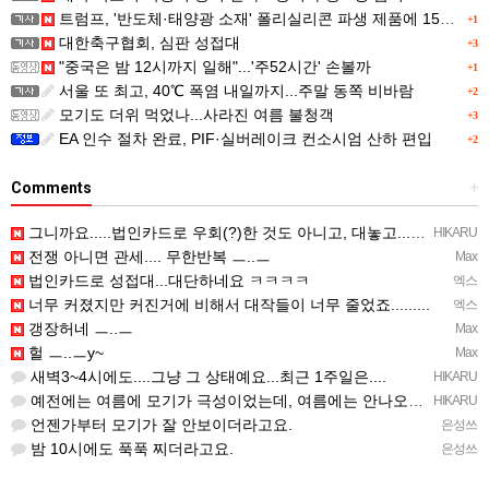
트럼프, '반도체·태양광 소재' 폴리실리콘 파생 제품에 15% 관세...한국 기업도 영향
+1
대한축구협회, 심판 성접대
+3
"중국은 밤 12시까지 일해"...'주52시간' 손볼까
+1
서울 또 최고, 40℃ 폭염 내일까지...주말 동쪽 비바람
+2
모기도 더위 먹었나...사라진 여름 불청객
+3
EA 인수 절차 완료, PIF·실버레이크 컨소시엄 산하 편입
+2
Comments
+
그니까요.....법인카드로 우회(?)한 것도 아니고, 대놓고...ㅋ ㅋ)
HIKARU
전쟁 아니면 관세.... 무한반복 ㅡ..ㅡ
Max
법인카드로 성접대...대단하네요 ㅋㅋㅋㅋ
엑스
너무 커졌지만 커진거에 비해서 대작들이 너무 줄었죠.........
엑스
갱장허네 ㅡ..ㅡ
Max
헐 ㅡ..ㅡy~
Max
새벽3~4시에도....그냥 그 상태예요...최근 1주일은....
HIKARU
예전에는 여름에 모기가 극성이었는데, 여름에는 안나오는 것 같은.....ㅎ ㅎ)
HIKARU
언젠가부터 모기가 잘 안보이더라고요.
은성쓰
밤 10시에도 푹푹 찌더라고요.
은성쓰