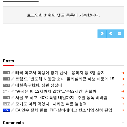
로그인한 회원만 댓글 등록이 가능합니다.
Posts
+
태국 학교서 학생이 총기 난사…용의자 등 8명 숨져
+1
트럼프, '반도체·태양광 소재' 폴리실리콘 파생 제품에 15% 관세...한국 기업도 영향
+1
대한축구협회, 심판 성접대
+3
"중국은 밤 12시까지 일해"...'주52시간' 손볼까
+1
서울 또 최고, 40℃ 폭염 내일까지...주말 동쪽 비바람
+2
모기도 더위 먹었나...사라진 여름 불청객
+3
EA 인수 절차 완료, PIF·실버레이크 컨소시엄 산하 편입
+2
Comments
+