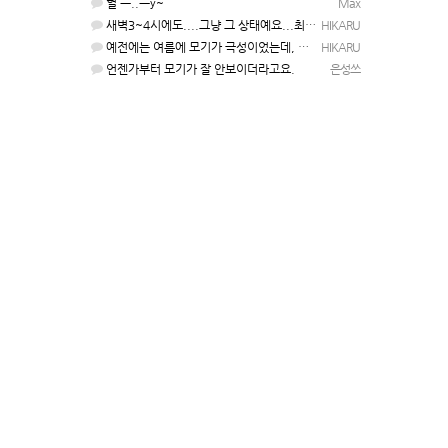
헐 ㅡ..ㅡy~
Max
새벽3~4시에도....그냥 그 상태예요...최근 1주일은....
HIKARU
예전에는 여름에 모기가 극성이었는데, 여름에는 안나오는 것 같은.....ㅎ ㅎ)
HIKARU
언젠가부터 모기가 잘 안보이더라고요.
은성쓰