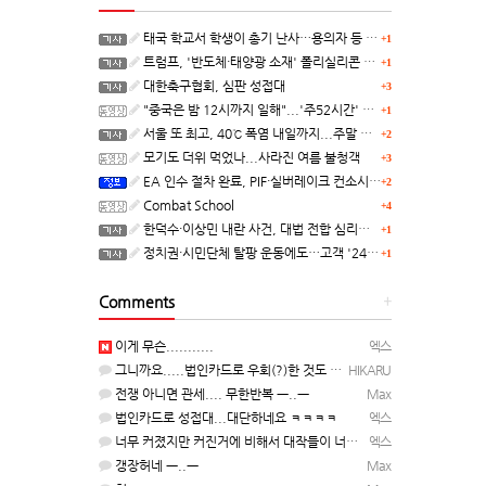
태국 학교서 학생이 총기 난사…용의자 등 8명 숨져
+1
트럼프, '반도체·태양광 소재' 폴리실리콘 파생 제품에 15% 관세...한국 기업도 영향
+1
대한축구협회, 심판 성접대
+3
"중국은 밤 12시까지 일해"...'주52시간' 손볼까
+1
서울 또 최고, 40℃ 폭염 내일까지...주말 동쪽 비바람
+2
모기도 더위 먹었나...사라진 여름 불청객
+3
EA 인수 절차 완료, PIF·실버레이크 컨소시엄 산하 편입
+2
Combat School
+4
한덕수·이상민 내란 사건, 대법 전합 심리…"역사적 사법평가"(종합)
+1
정치권·시민단체 탈팡 운동에도…고객 '2470만명' 원상 회복, "고물가에 돌팡"
+1
Comments
+
이게 무슨...........
엑스
그니까요.....법인카드로 우회(?)한 것도 아니고, 대놓고...ㅋ ㅋ)
HIKARU
전쟁 아니면 관세.... 무한반복 ㅡ..ㅡ
Max
법인카드로 성접대...대단하네요 ㅋㅋㅋㅋ
엑스
너무 커졌지만 커진거에 비해서 대작들이 너무 줄었죠.........
엑스
갱장허네 ㅡ..ㅡ
Max