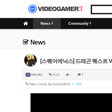
News
Community
News
[스퀘어에닉스] 드래곤 퀘스트 VII R
HIKARU
Multi
1
1
99
https://youtu.be/QuIZstydhV4
+ 1263