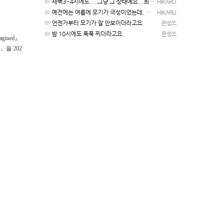
새벽3~4시에도....그냥 그 상태예요...최근 1주일은....
HIKARU
예전에는 여름에 모기가 극성이었는데, 여름에는 안나오는 것 같은.....ㅎ ㅎ)
HIKARU
언젠가부터 모기가 잘 안보이더라고요.
은성쓰
밤 10시에도 푹푹 찌더라고요.
은성쓰
gined』
험판」을 202