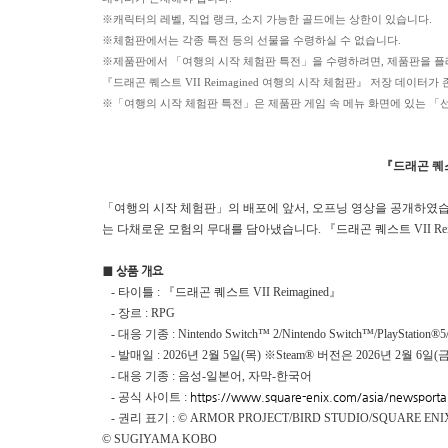
※캐릭터의 레벨, 직업 랭크, 소지 가능한 골드에는 상한이 있습니다.
※체험판에서는 각종 특전 등의 선물을 수령하실 수 없습니다.
※제품판에서 「여행의 시작 체험판 특전」을 수령하려면, 제품판을 플레
『드래곤 퀘스트 VII Reimagined 여행의 시작 체험판』 저장 데이터가
※「여행의 시작 체험판 특전」은 제품판 게임 속 메뉴 화면에 있는 「
『드래곤 퀘스트
「여행의 시작 체험판」의 배포에 앞서, 오프닝 영상을 공개하였습
는 다채로운 모험의 무대를 담아냈습니다.
『드래곤 퀘스트 VII R
■ 상품 개요
- 타이틀 : 『드래곤 퀘스트 VII Reimagined』
- 장르 : RPG
- 대응 기종 : Nintendo Switch™ 2/Nintendo Switch™/PlayStation®5/X
- 발매일 : 2026년 2월 5일(목) ※Steam® 버전은 2026년 2월 6일
- 대응 기종 : 음성-일본어, 자막-한국어
- 공식 사이트 :
https://www.square-enix.com/asia/newsportal
- 권리 표기 : © ARMOR PROJECT/BIRD STUDIO/SQUARE ENI
© SUGIYAMA KOBO