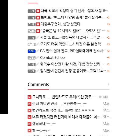
태국 학교서 학생이 총기 난사…용의자 등 8명 숨져
트럼프, '반도체·태양광 소재' 폴리실리콘 파생 제품에 15% 관세...한국 기업도 영향
+1
대한축구협회, 심판 성접대
+3
"중국은 밤 12시까지 일해"...'주52시간' 손볼까
+1
서울 또 최고, 40℃ 폭염 내일까지...주말 동쪽 비바람
+2
모기도 더위 먹었나...사라진 여름 불청객
+3
EA 인수 절차 완료, PIF·실버레이크 컨소시엄 산하 편입
+2
Combat School
+4
한덕수·이상민 내란 사건, 대법 전합 심리…"역사적 사법평가"(종합)
+1
정치권·시민단체 탈팡 운동에도…고객 '2470만명' 원상 회복, "고물가에 돌팡"
+1
Comments
+
그니까요.....법인카드로 우회(?)한 것도 아니고, 대놓고...ㅋ ㅋ)
HIKARU
전쟁 아니면 관세.... 무한반복 ㅡ..ㅡ
Max
법인카드로 성접대...대단하네요 ㅋㅋㅋㅋ
엑스
너무 커졌지만 커진거에 비해서 대작들이 너무 줄었죠.........
엑스
갱장허네 ㅡ..ㅡ
Max
헐 ㅡ..ㅡy~
Max