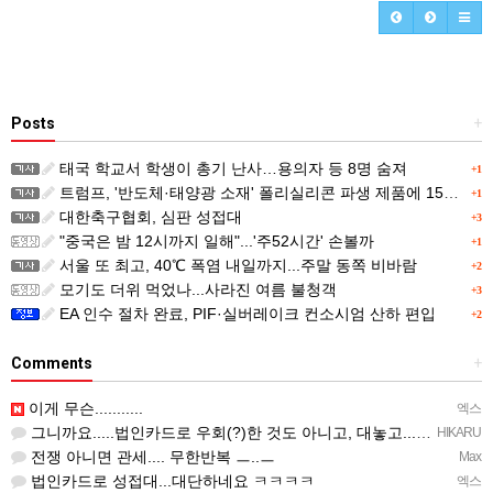
Posts
+
태국 학교서 학생이 총기 난사…용의자 등 8명 숨져
+1
트럼프, '반도체·태양광 소재' 폴리실리콘 파생 제품에 15% 관세...한국 기업도 영향
+1
대한축구협회, 심판 성접대
+3
"중국은 밤 12시까지 일해"...'주52시간' 손볼까
+1
서울 또 최고, 40℃ 폭염 내일까지...주말 동쪽 비바람
+2
모기도 더위 먹었나...사라진 여름 불청객
+3
EA 인수 절차 완료, PIF·실버레이크 컨소시엄 산하 편입
+2
Comments
+
이게 무슨...........
엑스
그니까요.....법인카드로 우회(?)한 것도 아니고, 대놓고...ㅋ ㅋ)
HIKARU
전쟁 아니면 관세.... 무한반복 ㅡ..ㅡ
Max
법인카드로 성접대...대단하네요 ㅋㅋㅋㅋ
엑스