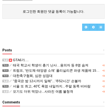
로그인한 회원만 댓글 등록이 가능합니다.
Posts
+
GTA6가....
태국 학교서 학생이 총기 난사…용의자 등 8명 숨져
+1
트럼프, '반도체·태양광 소재' 폴리실리콘 파생 제품에 15% 관세...한국 기업도 영향
+1
대한축구협회, 심판 성접대
+3
"중국은 밤 12시까지 일해"...'주52시간' 손볼까
+1
서울 또 최고, 40℃ 폭염 내일까지...주말 동쪽 비바람
+2
모기도 더위 먹었나...사라진 여름 불청객
+3
Comments
+