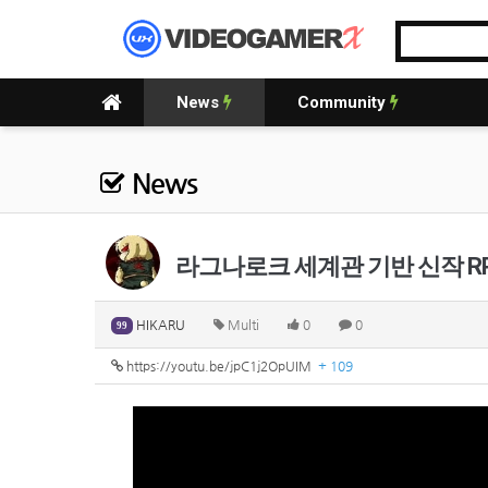
News
Community
News
라그나로크 세계관 기반 신작 RPG,
HIKARU
Multi
0
0
99
https://youtu.be/jpC1j2OpUIM
+ 109