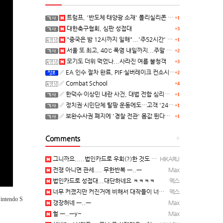
트럼프, '반도체·태양광 소재' 폴리실리콘 파생 제품에 15% 관세...한국 기업도 영향
+1
대한축구협회, 심판 성접대
+3
"중국은 밤 12시까지 일해"...'주52시간' 손볼까
+1
서울 또 최고, 40℃ 폭염 내일까지...주말 동쪽 비바람
+2
모기도 더위 먹었나...사라진 여름 불청객
+3
EA 인수 절차 완료, PIF·실버레이크 컨소시엄 산하 편입
+2
Combat School
+4
한덕수·이상민 내란 사건, 대법 전합 심리…"역사적 사법평가"(종합)
+1
정치권·시민단체 탈팡 운동에도…고객 '2470만명' 원상 회복, "고물가에 돌팡"
+1
보완수사권 폐지에 '경찰 전관' 몸값 뛴다…대형 로펌 영입전쟁
+1
Comments
+
그니까요.....법인카드로 우회(?)한 것도 아니고, 대놓고...ㅋ ㅋ)
HIKARU
전쟁 아니면 관세.... 무한반복 ㅡ..ㅡ
Max
법인카드로 성접대...대단하네요 ㅋㅋㅋㅋ
엑스
너무 커졌지만 커진거에 비해서 대작들이 너무 줄었죠.........
엑스
tendo S
갱장허네 ㅡ..ㅡ
Max
헐 ㅡ..ㅡy~
Max