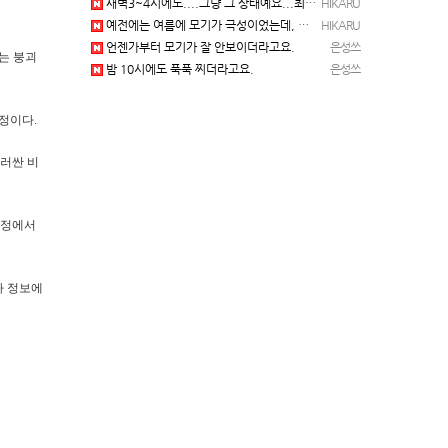
새벽3~4시에도....그냥 그 상태예요...최근 1주일은....
HIKARU
예전에는 여름에 모기가 극성이었는데, 여름에는 안나오는 것 같은.....ㅎ ㅎ)
HIKARU
언젠가부터 모기가 잘 안보이더라고요.
은성쓰
는 붕괴
밤 10시에도 푹푹 찌더라고요.
은성쓰
정이다.
둘러싼 비
과정에서
가 정보에