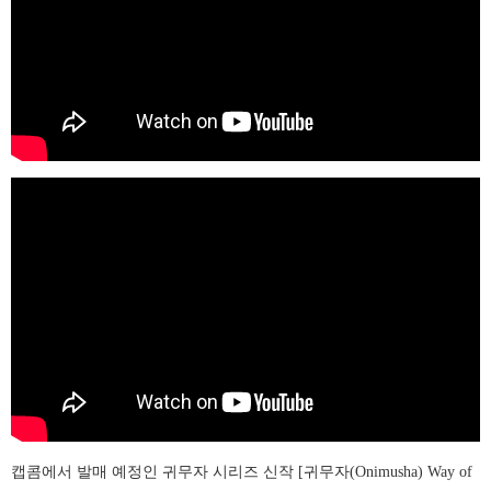
캡콤에서 발매 예정인 귀무자 시리즈 신작 [귀무자(Onimusha) Way of