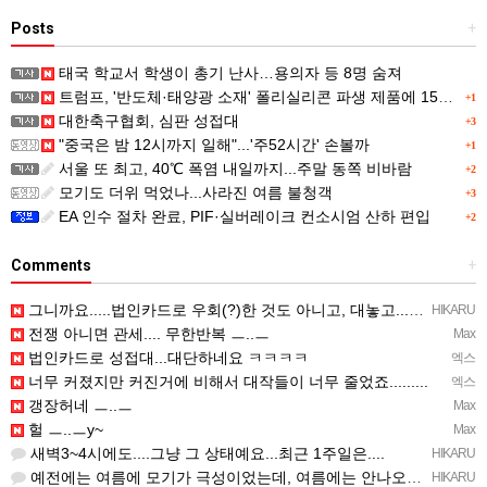
Posts
+
태국 학교서 학생이 총기 난사…용의자 등 8명 숨져
트럼프, '반도체·태양광 소재' 폴리실리콘 파생 제품에 15% 관세...한국 기업도 영향
+1
대한축구협회, 심판 성접대
+3
"중국은 밤 12시까지 일해"...'주52시간' 손볼까
+1
서울 또 최고, 40℃ 폭염 내일까지...주말 동쪽 비바람
+2
모기도 더위 먹었나...사라진 여름 불청객
+3
EA 인수 절차 완료, PIF·실버레이크 컨소시엄 산하 편입
+2
Comments
+
그니까요.....법인카드로 우회(?)한 것도 아니고, 대놓고...ㅋ ㅋ)
HIKARU
전쟁 아니면 관세.... 무한반복 ㅡ..ㅡ
Max
법인카드로 성접대...대단하네요 ㅋㅋㅋㅋ
엑스
너무 커졌지만 커진거에 비해서 대작들이 너무 줄었죠.........
엑스
갱장허네 ㅡ..ㅡ
Max
헐 ㅡ..ㅡy~
Max
새벽3~4시에도....그냥 그 상태예요...최근 1주일은....
HIKARU
예전에는 여름에 모기가 극성이었는데, 여름에는 안나오는 것 같은.....ㅎ ㅎ)
HIKARU