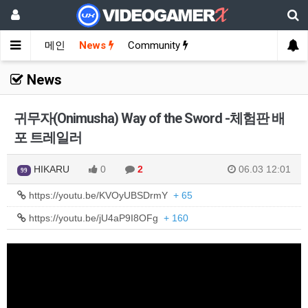
메인
News
Community
News
귀무자(Onimusha) Way of the Sword -체험판 배
포 트레일러
HIKARU
0
2
06.03 12:01
99
https://youtu.be/KVOyUBSDrmY
+ 65
https://youtu.be/jU4aP9I8OFg
+ 160