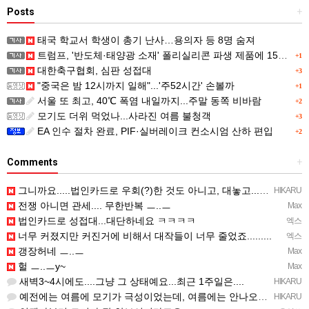
Posts
+
태국 학교서 학생이 총기 난사…용의자 등 8명 숨져
트럼프, '반도체·태양광 소재' 폴리실리콘 파생 제품에 15% 관세...한국 기업도 영향
+1
대한축구협회, 심판 성접대
+3
"중국은 밤 12시까지 일해"...'주52시간' 손볼까
+1
서울 또 최고, 40℃ 폭염 내일까지...주말 동쪽 비바람
+2
모기도 더위 먹었나...사라진 여름 불청객
+3
EA 인수 절차 완료, PIF·실버레이크 컨소시엄 산하 편입
+2
Comments
+
그니까요.....법인카드로 우회(?)한 것도 아니고, 대놓고...ㅋ ㅋ)
HIKARU
전쟁 아니면 관세.... 무한반복 ㅡ..ㅡ
Max
법인카드로 성접대...대단하네요 ㅋㅋㅋㅋ
엑스
너무 커졌지만 커진거에 비해서 대작들이 너무 줄었죠.........
엑스
갱장허네 ㅡ..ㅡ
Max
헐 ㅡ..ㅡy~
Max
새벽3~4시에도....그냥 그 상태예요...최근 1주일은....
HIKARU
예전에는 여름에 모기가 극성이었는데, 여름에는 안나오는 것 같은.....ㅎ ㅎ)
HIKARU