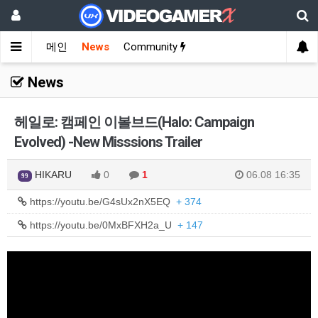
메인
News
Community
News
헤일로: 캠페인 이볼브드(Halo: Campaign
Evolved) -New Misssions Trailer
HIKARU
0
1
06.08 16:35
99
https://youtu.be/G4sUx2nX5EQ
+ 374
https://youtu.be/0MxBFXH2a_U
+ 147