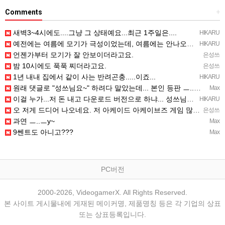
Comments
+
새벽3~4시에도....그냥 그 상태예요...최근 1주일은....
HIKARU
예전에는 여름에 모기가 극성이었는데, 여름에는 안나오는 것 같은.....ㅎ ㅎ)
HIKARU
언젠가부터 모기가 잘 안보이더라고요.
은성쓰
밤 10시에도 푹푹 찌더라고요.
은성쓰
1년 내내 집에서 같이 사는 반려곤충.....이죠...
HIKARU
원래 댓글로 "성쓰님요~" 하려다 말았는데... 본인 등판 ㅡ..ㅡy~
Max
이걸 누가...저 돈 내고 다운로드 버전으로 하냐... 성쓰님이 계셨다!!!...
HIKARU
오 저게 드디어 나오네요. 저 아케이드 아케이브즈 게임 많이 샀는데요 ㅎㅎㅎ
은성쓰
과연 ㅡ..ㅡy~
Max
9쎈트도 아니고???
Max
PC버전
2000-2026, VideogamerX. All Rights Reserved.
본 사이트 게시물내에 게재된 메이커명, 제품명칭 등은 각 기업의 상표
또는 상표등록입니다.