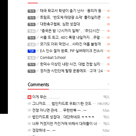
태국 학교서 학생이 총기 난사…용의자 등 8명 숨져
+1
트럼프, '반도체·태양광 소재' 폴리실리콘 파생 제품에 15% 관세...한국 기업도 영향
+1
대한축구협회, 심판 성접대
+3
"중국은 밤 12시까지 일해"...'주52시간' 손볼까
+1
서울 또 최고, 40℃ 폭염 내일까지...주말 동쪽 비바람
+2
모기도 더위 먹었나...사라진 여름 불청객
+3
EA 인수 절차 완료, PIF·실버레이크 컨소시엄 산하 편입
+2
Combat School
+4
한덕수·이상민 내란 사건, 대법 전합 심리…"역사적 사법평가"(종합)
+1
정치권·시민단체 탈팡 운동에도…고객 '2470만명' 원상 회복, "고물가에 돌팡"
+1
Comments
+
이게 무슨...........
엑스
그니까요.....법인카드로 우회(?)한 것도 아니고, 대놓고...ㅋ ㅋ)
HIKARU
전쟁 아니면 관세.... 무한반복 ㅡ..ㅡ
Max
법인카드로 성접대...대단하네요 ㅋㅋㅋㅋ
엑스
너무 커졌지만 커진거에 비해서 대작들이 너무 줄었죠.........
엑스
갱장허네 ㅡ..ㅡ
Max