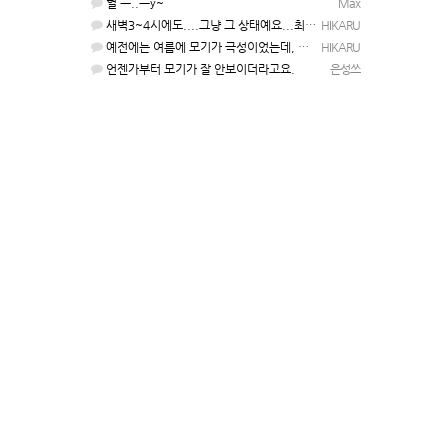
헐 ㅡ..ㅡy~
Max
새벽3~4시에도....그냥 그 상태예요...최근 1주일은....
HIKARU
예전에는 여름에 모기가 극성이었는데, 여름에는 안나오는 것 같은.....ㅎ ㅎ)
HIKARU
언젠가부터 모기가 잘 안보이더라고요.
은성쓰