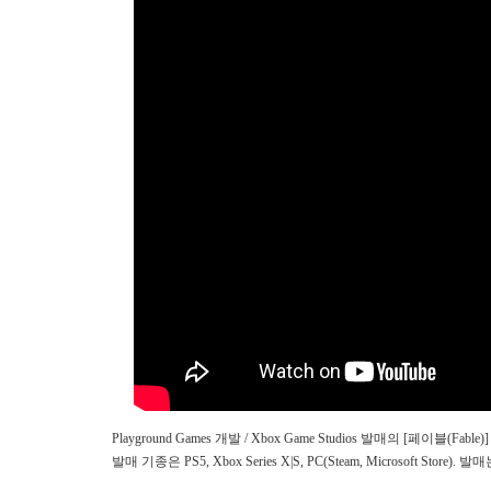
Playground Games 개발 / Xbox Game Studios 발매의 [페이블(
발매 기종은 PS5, Xbox Series X|S, PC(Steam, Microsoft Store)