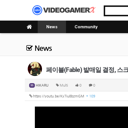
News
Community
News
페이블(Fable) 발매일 결정, 
HIKARU
Multi
0
0
99
https://youtu.be/Ky7iu8bzmGM
+ 109