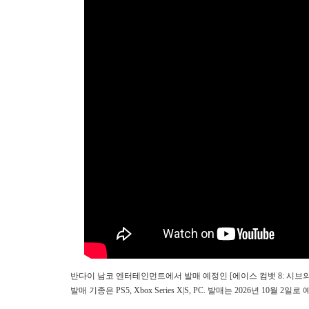
반다이 남코 엔터테인먼트에서 발매 예정인 [에이스 컴뱃 8: 시브의 날개(Ace C
발매 기종은 PS5, Xbox Series X|S, PC. 발매는 2026년 10월 2일로 