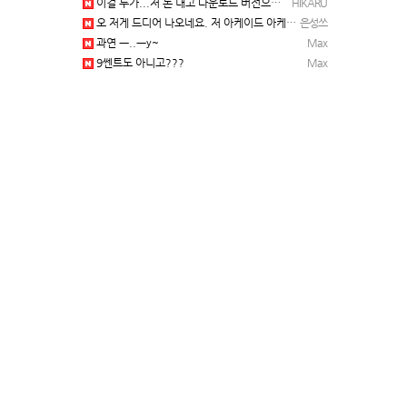
이걸 누가...저 돈 내고 다운로드 버전으로 하냐... 성쓰님이 계셨다!!!...
HIKARU
오 저게 드디어 나오네요. 저 아케이드 아케이브즈 게임 많이 샀는데요 ㅎㅎㅎ
은성쓰
과연 ㅡ..ㅡy~
Max
9쎈트도 아니고???
Max