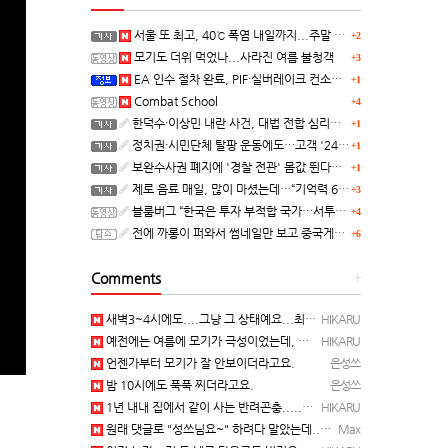
서울 또 최고, 40℃ 폭염 내일까지...주말 동쪽 비바람
+2
모기도 더위 먹었나...사라진 여름 불청객
+3
EA 인수 절차 완료, PIF·실버레이크 컨소시엄 산하 편입
+1
Combat School
+4
한덕수·이상민 내란 사건, 대법 전합 심리…"역사적 사법평가"(종합)
+1
정치권·시민단체 탈팡 운동에도…고객 '2470만명' 원상 회복, "고물가에 돌팡"
+1
보완수사권 폐지에 '경찰 전관' 몸값 뛴다…대형 로펌 영입전쟁
+1
제로 음료 매일, 많이 마셨는데…“기억력 62% 더 빨리 떨어진다
+3
블룸버그 “한국은 투자 부적합 국가…서투른 정책이 투자자에게 트라우마”
+4
전에 까롱이 퍼와서 썸네일만 보고 중국게임?으로 오해했던
+6
Comments
+
새벽3~4시에도....그냥 그 상태예요...최근 1주일은....
HIKARU
예전에는 여름에 모기가 극성이었는데, 여름에는 안나오는 것 같은.....ㅎ ㅎ)
HIKARU
언젠가부터 모기가 잘 안보이더라고요.
은성쓰
밤 10시에도 푹푹 찌더라고요.
은성쓰
1년 내내 집에서 같이 사는 반려곤충.....이죠...
HIKARU
원래 댓글로 "성쓰님요~" 하려다 말았는데... 본인 등판 ㅡ..ㅡy~
Max