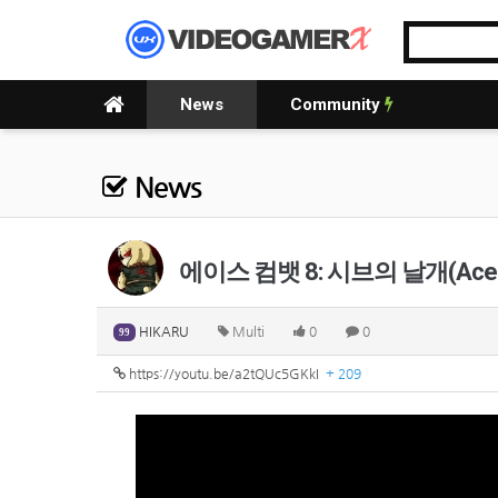
News
Community
News
에이스 컴뱃 8: 시브의 날개(Ace Combat
HIKARU
Multi
0
0
99
https://youtu.be/a2tQUc5GKkI
+ 209