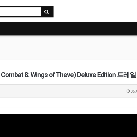
 8: Wings of Theve) Deluxe Edition 트레일러(한
06.