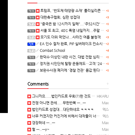
트럼프, '반도체·태양광 소재' 폴리실리콘 파생 제품에 15% 관세...한국 기업도 영향
+1
대한축구협회, 심판 성접대
+3
"중국은 밤 12시까지 일해"...'주52시간' 손볼까
+1
서울 또 최고, 40℃ 폭염 내일까지...주말 동쪽 비바람
+2
모기도 더위 먹었나...사라진 여름 불청객
+3
EA 인수 절차 완료, PIF·실버레이크 컨소시엄 산하 편입
+2
Combat School
+4
한덕수·이상민 내란 사건, 대법 전합 심리…"역사적 사법평가"(종합)
+1
정치권·시민단체 탈팡 운동에도…고객 '2470만명' 원상 회복, "고물가에 돌팡"
+1
보완수사권 폐지에 '경찰 전관' 몸값 뛴다…대형 로펌 영입전쟁
+1
Comments
+
그니까요.....법인카드로 우회(?)한 것도 아니고, 대놓고...ㅋ ㅋ)
HIKARU
전쟁 아니면 관세.... 무한반복 ㅡ..ㅡ
Max
법인카드로 성접대...대단하네요 ㅋㅋㅋㅋ
엑스
너무 커졌지만 커진거에 비해서 대작들이 너무 줄었죠.........
엑스
갱장허네 ㅡ..ㅡ
Max
헐 ㅡ..ㅡy~
Max