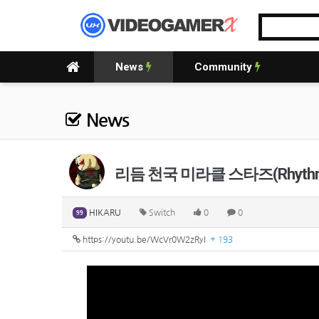
News
Community
News
리듬 천국 미라클 스타즈(Rhythm
HIKARU
Switch
0
0
99
https://youtu.be/WcVr0W2zRyI
+ 193