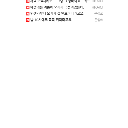
새벽3~4시에도....그냥 그 상태예요...최근 1주일은....
HIKARU
예전에는 여름에 모기가 극성이었는데, 여름에는 안나오는 것 같은.....ㅎ ㅎ)
HIKARU
언젠가부터 모기가 잘 안보이더라고요.
은성쓰
밤 10시에도 푹푹 찌더라고요.
은성쓰