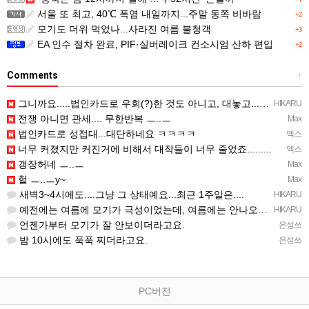
서울 또 최고, 40℃ 폭염 내일까지...주말 동쪽 비바람
+2
모기도 더위 먹었나...사라진 여름 불청객
+3
EA 인수 절차 완료, PIF·실버레이크 컨소시엄 산하 편입
+2
Comments
+
그니까요.....법인카드로 우회(?)한 것도 아니고, 대놓고...ㅋ ㅋ)
HIKARU
전쟁 아니면 관세.... 무한반복 ㅡ..ㅡ
Max
법인카드로 성접대...대단하네요 ㅋㅋㅋㅋ
엑스
너무 커졌지만 커진거에 비해서 대작들이 너무 줄었죠.........
엑스
갱장허네 ㅡ..ㅡ
Max
헐 ㅡ..ㅡy~
Max
새벽3~4시에도....그냥 그 상태예요...최근 1주일은....
HIKARU
예전에는 여름에 모기가 극성이었는데, 여름에는 안나오는 것 같은.....ㅎ ㅎ)
HIKARU
언젠가부터 모기가 잘 안보이더라고요.
은성쓰
밤 10시에도 푹푹 찌더라고요.
은성쓰
PC버전