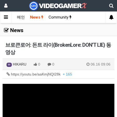
메인
News
Community
News
브로큰로어: 돈트 라이(BrokenLore: DON’T LIE) 동
영상
HIKARU
0
0
06.16 09:06
99
https://youtu.be/aaKmjNQI28k
+ 165