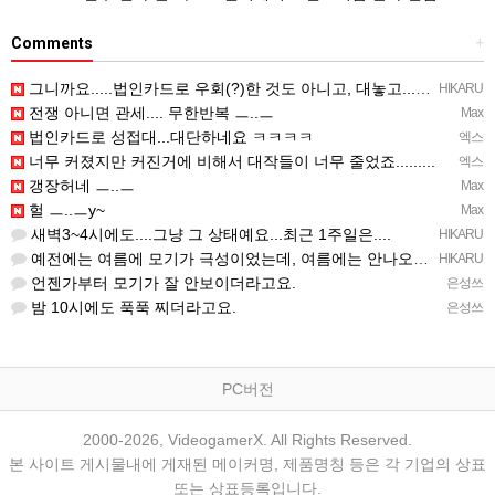
Comments
+
그니까요.....법인카드로 우회(?)한 것도 아니고, 대놓고...ㅋ ㅋ)
HIKARU
전쟁 아니면 관세.... 무한반복 ㅡ..ㅡ
Max
법인카드로 성접대...대단하네요 ㅋㅋㅋㅋ
엑스
너무 커졌지만 커진거에 비해서 대작들이 너무 줄었죠.........
엑스
갱장허네 ㅡ..ㅡ
Max
헐 ㅡ..ㅡy~
Max
새벽3~4시에도....그냥 그 상태예요...최근 1주일은....
HIKARU
예전에는 여름에 모기가 극성이었는데, 여름에는 안나오는 것 같은.....ㅎ ㅎ)
HIKARU
언젠가부터 모기가 잘 안보이더라고요.
은성쓰
밤 10시에도 푹푹 찌더라고요.
은성쓰
PC버전
2000-2026, VideogamerX. All Rights Reserved.
본 사이트 게시물내에 게재된 메이커명, 제품명칭 등은 각 기업의 상표
또는 상표등록입니다.