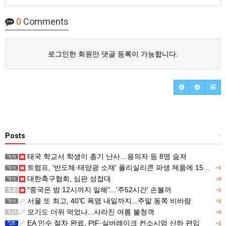
0
Comments
로그인한 회원만 댓글 등록이 가능합니다.
Posts
+
태국 학교서 학생이 총기 난사…용의자 등 8명 숨져
트럼프, '반도체·태양광 소재' 폴리실리콘 파생 제품에 15% 관세...한국 기업도 영향
+1
대한축구협회, 심판 성접대
+3
"중국은 밤 12시까지 일해"...'주52시간' 손볼까
+1
서울 또 최고, 40℃ 폭염 내일까지...주말 동쪽 비바람
+2
모기도 더위 먹었나...사라진 여름 불청객
+3
EA 인수 절차 완료, PIF·실버레이크 컨소시엄 산하 편입
+2