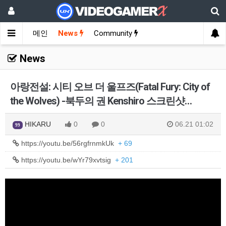
메인
News
Community
News
아랑전설: 시티 오브 더 울프즈(Fatal Fury: City of
the Wolves) -북두의 권 Kenshiro 스크린샷…
HIKARU
0
0
06.21 01:02
99
https://youtu.be/56rgfrnmkUk
+ 69
https://youtu.be/wYr79xvtsig
+ 201