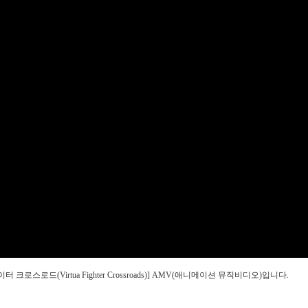
추어 파이터 크로스로드(Virtua Fighter Crossroads)] AMV(애니메이션 뮤직비디오)입니다.