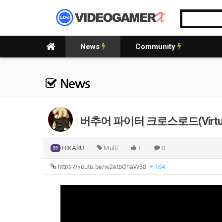
News
Community
News
버추어 파이터 크로스로드(Virtua Fig
HIKARU
Multi
1
0
99
https://youtu.be/w2etbQhaWB8
+ 164