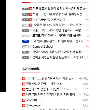
태국 학교서 학생이 총기 난사…용의자 등 8명 숨져
트럼프, '반도체·태양광 소재' 폴리실리콘 파생 제품에 15% 관세...한국 기업도 영향
+1
대한축구협회, 심판 성접대
+3
"중국은 밤 12시까지 일해"...'주52시간' 손볼까
+1
서울 또 최고, 40℃ 폭염 내일까지...주말 동쪽 비바람
+2
모기도 더위 먹었나...사라진 여름 불청객
+3
EA 인수 절차 완료, PIF·실버레이크 컨소시엄 산하 편입
+2
Combat School
+4
한덕수·이상민 내란 사건, 대법 전합 심리…"역사적 사법평가"(종합)
+1
정치권·시민단체 탈팡 운동에도…고객 '2470만명' 원상 회복, "고물가에 돌팡"
+1
Comments
+
그니까요.....법인카드로 우회(?)한 것도 아니고, 대놓고...ㅋ ㅋ)
HIKARU
전쟁 아니면 관세.... 무한반복 ㅡ..ㅡ
Max
법인카드로 성접대...대단하네요 ㅋㅋㅋㅋ
엑스
너무 커졌지만 커진거에 비해서 대작들이 너무 줄었죠.........
엑스
갱장허네 ㅡ..ㅡ
Max
헐 ㅡ..ㅡy~
Max