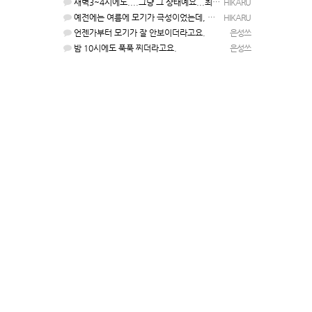
새벽3~4시에도....그냥 그 상태예요...최근 1주일은....
HIKARU
예전에는 여름에 모기가 극성이었는데, 여름에는 안나오는 것 같은.....ㅎ ㅎ)
HIKARU
언젠가부터 모기가 잘 안보이더라고요.
은성쓰
밤 10시에도 푹푹 찌더라고요.
은성쓰