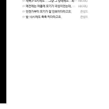
새벽3~4시에도....그냥 그 상태예요...최근 1주일은....
HIKARU
예전에는 여름에 모기가 극성이었는데, 여름에는 안나오는 것 같은.....ㅎ ㅎ)
HIKARU
언젠가부터 모기가 잘 안보이더라고요.
은성쓰
밤 10시에도 푹푹 찌더라고요.
은성쓰