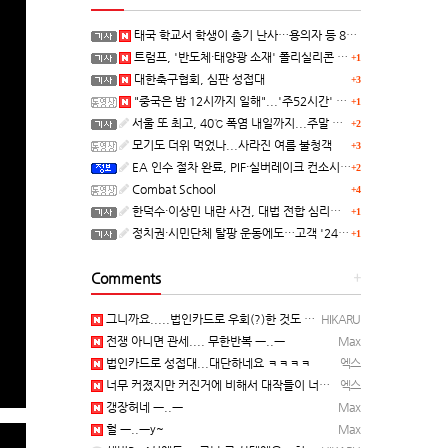
태국 학교서 학생이 총기 난사…용의자 등 8명 숨져
트럼프, '반도체·태양광 소재' 폴리실리콘 파생 제품에 15% 관세...한국 기업도 영향
+1
대한축구협회, 심판 성접대
+3
"중국은 밤 12시까지 일해"...'주52시간' 손볼까
+1
서울 또 최고, 40℃ 폭염 내일까지...주말 동쪽 비바람
+2
모기도 더위 먹었나...사라진 여름 불청객
+3
EA 인수 절차 완료, PIF·실버레이크 컨소시엄 산하 편입
+2
Combat School
+4
한덕수·이상민 내란 사건, 대법 전합 심리…"역사적 사법평가"(종합)
+1
정치권·시민단체 탈팡 운동에도…고객 '2470만명' 원상 회복, "고물가에 돌팡"
+1
Comments
+
그니까요.....법인카드로 우회(?)한 것도 아니고, 대놓고...ㅋ ㅋ)
HIKARU
전쟁 아니면 관세.... 무한반복 ㅡ..ㅡ
Max
법인카드로 성접대...대단하네요 ㅋㅋㅋㅋ
엑스
너무 커졌지만 커진거에 비해서 대작들이 너무 줄었죠.........
엑스
갱장허네 ㅡ..ㅡ
Max
헐 ㅡ..ㅡy~
Max