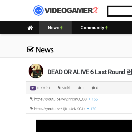
News
Community
News
DEAD OR ALIVE 6 Last Rou
HIKARU
Multi
1
0
99
https://youtu.be/W2PPcTnO_O8
+ 165
https://youtu.be/1jKuUcNKGLs
+ 130