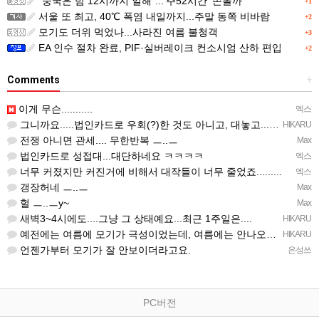
"중국은 밤 12시까지 일해"...'주52시간' 손볼까
+1
서울 또 최고, 40℃ 폭염 내일까지...주말 동쪽 비바람
+2
모기도 더위 먹었나...사라진 여름 불청객
+3
EA 인수 절차 완료, PIF·실버레이크 컨소시엄 산하 편입
+2
Comments
+
이게 무슨...........
엑스
그니까요.....법인카드로 우회(?)한 것도 아니고, 대놓고...ㅋ ㅋ)
HIKARU
전쟁 아니면 관세.... 무한반복 ㅡ..ㅡ
Max
법인카드로 성접대...대단하네요 ㅋㅋㅋㅋ
엑스
너무 커졌지만 커진거에 비해서 대작들이 너무 줄었죠.........
엑스
갱장허네 ㅡ..ㅡ
Max
헐 ㅡ..ㅡy~
Max
새벽3~4시에도....그냥 그 상태예요...최근 1주일은....
HIKARU
예전에는 여름에 모기가 극성이었는데, 여름에는 안나오는 것 같은.....ㅎ ㅎ)
HIKARU
언젠가부터 모기가 잘 안보이더라고요.
은성쓰
PC버전