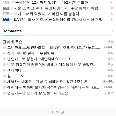
"중국은 밤 12시까지 일해"...'주52시간' 손볼까
+1
서울 또 최고, 40℃ 폭염 내일까지...주말 동쪽 비바람
+2
모기도 더위 먹었나...사라진 여름 불청객
+3
EA 인수 절차 완료, PIF·실버레이크 컨소시엄 산하 편입
+2
Comments
+
이게 무슨...........
엑스
그니까요.....법인카드로 우회(?)한 것도 아니고, 대놓고...ㅋ ㅋ)
HIKARU
전쟁 아니면 관세.... 무한반복 ㅡ..ㅡ
Max
법인카드로 성접대...대단하네요 ㅋㅋㅋㅋ
엑스
너무 커졌지만 커진거에 비해서 대작들이 너무 줄었죠.........
엑스
갱장허네 ㅡ..ㅡ
Max
헐 ㅡ..ㅡy~
Max
새벽3~4시에도....그냥 그 상태예요...최근 1주일은....
HIKARU
예전에는 여름에 모기가 극성이었는데, 여름에는 안나오는 것 같은.....ㅎ ㅎ)
HIKARU
언젠가부터 모기가 잘 안보이더라고요.
은성쓰
PC버전