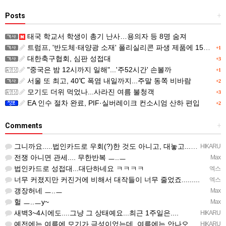
Posts
+
태국 학교서 학생이 총기 난사…용의자 등 8명 숨져
트럼프, '반도체·태양광 소재' 폴리실리콘 파생 제품에 15% 관세...한국 기업도 영향
+1
대한축구협회, 심판 성접대
+3
"중국은 밤 12시까지 일해"...'주52시간' 손볼까
+1
서울 또 최고, 40℃ 폭염 내일까지...주말 동쪽 비바람
+2
모기도 더위 먹었나...사라진 여름 불청객
+3
EA 인수 절차 완료, PIF·실버레이크 컨소시엄 산하 편입
+2
Comments
+
그니까요.....법인카드로 우회(?)한 것도 아니고, 대놓고...ㅋ ㅋ)
HIKARU
전쟁 아니면 관세.... 무한반복 ㅡ..ㅡ
Max
법인카드로 성접대...대단하네요 ㅋㅋㅋㅋ
엑스
너무 커졌지만 커진거에 비해서 대작들이 너무 줄었죠.........
엑스
갱장허네 ㅡ..ㅡ
Max
헐 ㅡ..ㅡy~
Max
새벽3~4시에도....그냥 그 상태예요...최근 1주일은....
HIKARU
예전에는 여름에 모기가 극성이었는데, 여름에는 안나오는 것 같은.....ㅎ ㅎ)
HIKARU