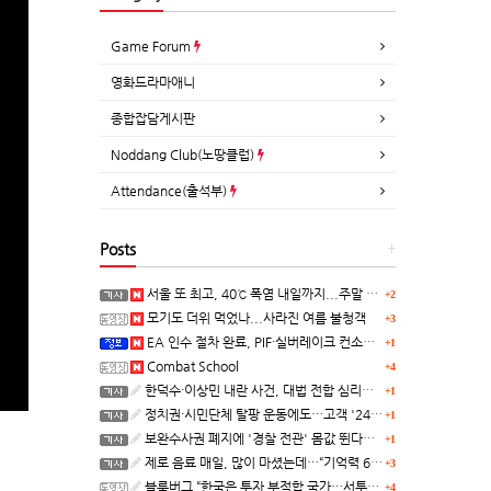
Game Forum
영화드라마애니
종합잡담게시판
Noddang Club(노땅클럽)
Attendance(출석부)
Posts
+
서울 또 최고, 40℃ 폭염 내일까지...주말 동쪽 비바람
+2
모기도 더위 먹었나...사라진 여름 불청객
+3
EA 인수 절차 완료, PIF·실버레이크 컨소시엄 산하 편입
+1
Combat School
+4
한덕수·이상민 내란 사건, 대법 전합 심리…"역사적 사법평가"(종합)
+1
정치권·시민단체 탈팡 운동에도…고객 '2470만명' 원상 회복, "고물가에 돌팡"
+1
보완수사권 폐지에 '경찰 전관' 몸값 뛴다…대형 로펌 영입전쟁
+1
제로 음료 매일, 많이 마셨는데…“기억력 62% 더 빨리 떨어진다
+3
블룸버그 “한국은 투자 부적합 국가…서투른 정책이 투자자에게 트라우마”
+4