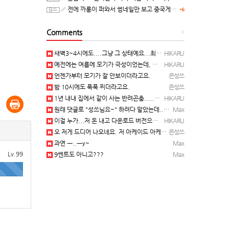
전에 까롱이 퍼와서 썸네일만 보고 중국게임?으로 오해했던
+6
Comments
+
새벽3~4시에도....그냥 그 상태예요...최근 1주일은....
HIKARU
예전에는 여름에 모기가 극성이었는데, 여름에는 안나오는 것 같은.....ㅎ ㅎ)
HIKARU
언젠가부터 모기가 잘 안보이더라고요.
은성쓰
밤 10시에도 푹푹 찌더라고요.
은성쓰
1년 내내 집에서 같이 사는 반려곤충.....이죠...
HIKARU
원래 댓글로 "성쓰님요~" 하려다 말았는데... 본인 등판 ㅡ..ㅡy~
Max
이걸 누가...저 돈 내고 다운로드 버전으로 하냐... 성쓰님이 계셨다!!!...
HIKARU
오 저게 드디어 나오네요. 저 아케이드 아케이브즈 게임 많이 샀는데요 ㅎㅎㅎ
은성쓰
과연 ㅡ..ㅡy~
Max
Lv.99
9쎈트도 아니고???
Max