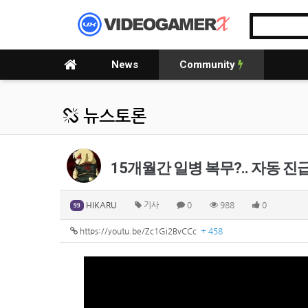
News
Community
뉴스토론
15개월간 일병 복무?.. 자동 진급
HIKARU
기사
0
988
0
99
https://youtu.be/Zc1Gi2BvCCc
+ 458