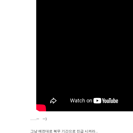
.......─
─)
그냥 예전대로
복무 기간으로
진급 시켜라...