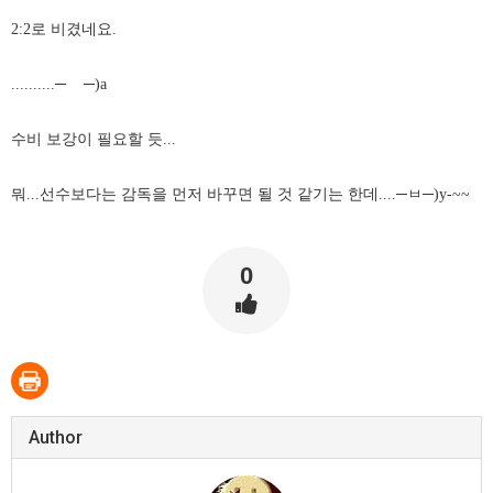
2:2로 비겼네요.
..........─
─)a
수비 보강이 필요할 듯...
뭐...선수보다는 감독을 먼저 바꾸면 될 것 같기는 한데....─ㅂ
─)y-~~
0
Author