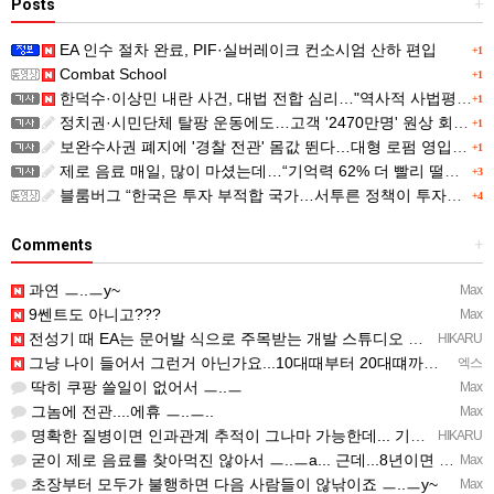
Posts
+
EA 인수 절차 완료, PIF·실버레이크 컨소시엄 산하 편입
+1
Combat School
+1
한덕수·이상민 내란 사건, 대법 전합 심리…"역사적 사법평가"(종합)
+1
정치권·시민단체 탈팡 운동에도…고객 '2470만명' 원상 회복, "고물가에 돌팡"
+1
보완수사권 폐지에 '경찰 전관' 몸값 뛴다…대형 로펌 영입전쟁
+1
제로 음료 매일, 많이 마셨는데…“기억력 62% 더 빨리 떨어진다
+3
블룸버그 “한국은 투자 부적합 국가…서투른 정책이 투자자에게 트라우마”
+4
Comments
+
과연 ㅡ..ㅡy~
Max
9쎈트도 아니고???
Max
전성기 때 EA는 문어발 식으로 주목받는 개발 스튜디오 흡수하고, 빙신....만들어서 내다 버리는 걸로 유명…
HIKARU
그냥 나이 들어서 그런거 아닌가요...10대때부터 20대떄까지 관찰한거면 몰라도...
엑스
딱히 쿠팡 쓸일이 없어서 ㅡ..ㅡ
Max
그놈에 전관....에휴 ㅡ..ㅡ..
Max
명확한 질병이면 인과관계 추적이 그나마 가능한데... 기억력 감퇴는 상대적인 거고, 개인 편차가 심해서...…
HIKARU
굳이 제로 음료를 찾아먹진 않아서 ㅡ..ㅡa... 근데...8년이면 그만큼 나이가 먹었단거니... 자연스런 …
Max
초장부터 모두가 불행하면 다음 사람들이 않낚이죠 ㅡ..ㅡy~
Max